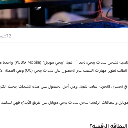
2 أكتوبر 2024
بعد تزايد التساؤلات عن كيفية شحن شدات ببجي وما هي البطاقة الرقمية المناسبة لشحن ش
الألعاب الإلكترونية على مستوى العالم، حيث تمتاز بتجربة لعب مثيرة وتنافسية تتطلب تطوير مهارات اللاعب عب
تحسين التجربة العامة للعبة. ومن أجل الحصول على هذه الشدات، يبحث الكثي
وبايل والبطاقات الرقمية شحن شدات ببجي موبايل عن طريق الأيدي فهي تساعد 
لبطاقة الرقمية؟