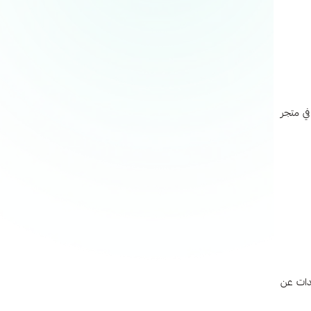
قتك في متجر
دات عن