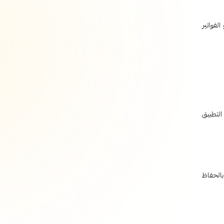
لفواتير
التطبيق
بالحفاظ