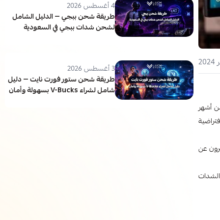
4 أغسطس 2026
طريقة شحن ببجي — الدليل الشامل
لشحن شدات ببجي في السعودية
3 أغسطس 2026
طريقة شحن ستور فورت نايت — دليل
شامل لشراء V-Bucks بسهولة وأمان
دات ببجي؛ نجد أن لعبة "ببجي موبايل" (PUBG Mobile) واحدة من أشهر
ر الحصول على شدات ببجي (UC) وهي العملة الافتراضية
رون عن
الشدات