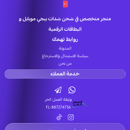
متجر متخصص في شحن شدات ببجي موبايل و
البطاقات الرقمية
روابط تهمك
المدونة
سياسة الاستبدال والاسترجاع
من نحن
خدمة العملاء
وثيقة العمل الحر
FL-887274736