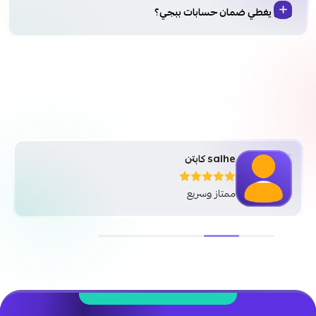
وش يغطي ضمان حسابات ببجي؟
salhe كابتن
ممتاز وسريع