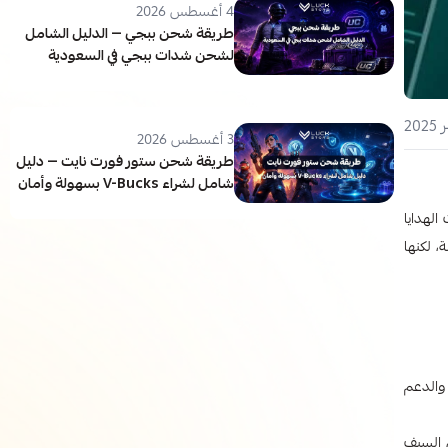
4 أغسطس 2026
طريقة شحن ببجي — الدليل الشامل
لشحن شدات ببجي في السعودية
3 أغسطس 2026
طريقة شحن ستور فورت نايت — دليل
شامل لشراء V-Bucks بسهولة وأمان
الهدايا
، لكنها
عر الوردة في لايف تيك توك؟ نجد أن تيك توك يعتمد على اقتصاد افتراضي قائم على الهدايا الافتراضية (Gifts)، الكوينز (Coins)، والدعم
، السيف