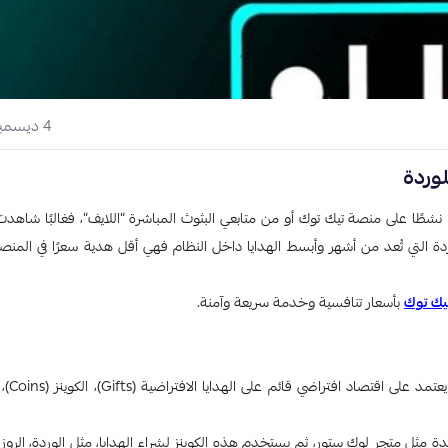
4 ديسمبر 2025
لوردة
طًا على منصة تيك توك أو من متابعي البثوث المباشرة “اللايف”، فغالبًا شاهدت 
ردة التي تُعد من أشهر وأبسط الهدايا داخل النظام فهي أقل هدية سعرًا في المنصة
يك توك
بأسعار تنافسية وخدمة سريعة وآمنة.
قبل الإجابة عن سؤال ما هو س
مثل متجر لوك ستور، ثم يستخدم هذه الكوينز لشراء الهدايا، مثل الوردة، الروز