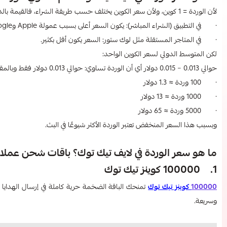
لأن الوردة = 1 كوين، ولأن سعر الكوين يختلف حسب طريقة الشراء، فالقيمة بالدولار تتغير اعتمادًا على المكان الذي تشتري منه الكوينز وبشكل عام:
· في التطبيق (الشراء المباشر): يكون السعر أعلى بسبب عمولة Apple وGoogle.
· في المتاجر المستقلة مثل لوك ستور: السعر يكون أقل بكثير.
لكن المتوسط الدولي لسعر الكوين الواحد:
حوالي 0.013 – 0.015 دولار أي أن الوردة تساوي: حوالي 0.013 دولار فقط وبالمقابل:
· 100 وردة ≈ 1.3 دولار
· 1000 وردة ≈ 13 دولار
· 5000 وردة ≈ 65 دولار
وبسبب هذا السعر المنخفض تعتبر الوردة الأكثر شيوعًا في البث.
ما هو سعر الوردة في لايف تيك توك؟ باقات شحن عمل
1. 100000 كوينز تيك توك
100000
كوينز تيك توك
تمنحك الباقة الضخمة حرية كاملة في إرسال الهدايا 
وسريعة.