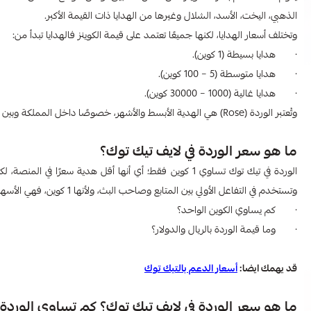
الذهبي، اليخت، الأسد، الشلال وغيرها من الهدايا ذات القيمة الأكبر.
وتختلف أسعار الهدايا، لكنها جميعًا تعتمد على قيمة الكوينز فالهدايا تبدأ من:
· هدايا بسيطة (1 كوين).
· هدايا متوسطة (5 – 100 كوين).
· هدايا غالية (1000 – 30000 كوين).
وتُعتبر الوردة (Rose) هي الهدية الأبسط والأشهر، خصوصًا داخل المملكة وبين المتابعين وصنّاع المحتوى.
ما هو سعر الوردة في لايف تيك توك؟
الوردة في تيك توك تساوي 1 كوين فقط؛ أي أنها أقل هدية سعرًا
وتستخدم في التفاعل الأولي بين المتابع وصاحب البث، ولأنها 1 كوين، فهي الأسهل للمتابعين الذين يريدون دعم سريع ورمزي خلال البث، ولكن السؤال الأهم:
· كم يساوي الكوين الواحد؟
· وما قيمة الوردة بالريال والدولار؟
قد يهمك ايضا:
أسعار الدعم بالتيك توك
ما هو سعر الوردة في لايف تيك توك؟ كم تساوي الوردة ف