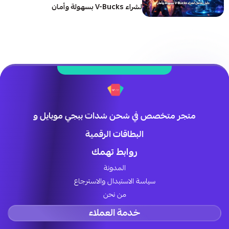
لشراء V-Bucks بسهولة وأمان
متجر متخصص في شحن شدات ببجي موبايل و
البطاقات الرقمية
روابط تهمك
المدونة
سياسة الاستبدال والاسترجاع
من نحن
خدمة العملاء