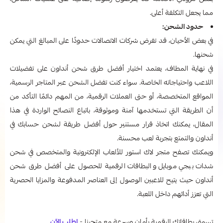
مما يجعل التكلفة أعلى.
حدود الشحن:
في بعض الأحيان، قد تفرض شركات الاتصالات حدودًا على المبالغ التي يمكن
شحنها.
في نهاية المطاف، يعتمد اختيار أفضل طرق شحن أنداون
على تفضيلات
اللاعب واحتياجاته الخاصة. سواء كنت تفضل الشحن عبر المتاجر الرسمية،
المواقع المتخصصة، أو حتى العملات الرقمية، من المهم دائمًا التأكد من
أن الطريقة التي تستخدمها آمنة وموثوقة، باتباع النصائح الواردة في هذا
المقال، يمكنك اتخاذ قرار مستنير حول أفضل طريقة لشحن حسابك في
أنداون والتمتع بتجربة لعب محسنة.
ويمكنك تصفح متجر لاك استور للألعاب الإلكترونية والمتخصص في شحن
شدات ببجي موبايل والبطاقات الرقمية
للحصول على أفضل طرق شحن
أنداون حيث يتيح للاعبين الوصول إلى العناصر المدفوعة والمزايا الحصرية
التي تعزز أدائهم داخل اللعبة.
تسوق بطاقاتك الرقمية بأمان وسرعة مع متجرنا -
اطلب الآن