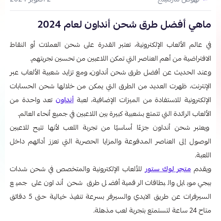
2 أكتوبر 2024
نهوض ماركتينج
ماهي أفضل طرق شحن أنداون لعام 2024
في عالم الألعاب الإلكترونية، تعتبر القدرة على شحن العملات أو النقاط
الافتراضية من أهم العناصر التي تمكن اللاعبين من تحسين تجربتهم.
وعند الحديث عن أفضل طرق شحن أنداون
،
ومع تزايد شعبية الألعاب عبر
الإنترنت، ظهرت العديد من الطرق التي يمكن من خلالها شحن الحسابات
الإلكترونية للاستفادة من الميزات الإضافية، لعبة
أنداون
تعد واحدة من
الألعاب الرائدة التي تتمتع بشعبية كبيرة بين اللاعبين في جميع أنحاء العالم.
ويعتبر شحن أنداون جزءًا أساسيًا من تجربة اللعب لأنها تتيح للاعبين
الوصول إلى العناصر المدفوعة والمزايا الحصرية التي تعزز أدائهم داخل
اللعبة.
ويقدم
متجر لوك ستور
للألعاب الإلكترونية والمتخصص في شحن شدات
ببجي موبايل والبطاقات الرقمية أفضل طرق شحن أنداون على جميع
السيرفرات عن طريق الايدي والسيرفر بسرعة تنفيذ خيالية حتى 5 دقائق
متاح 24 ساعة لتستمتع بتجربة لعب مذهلة.