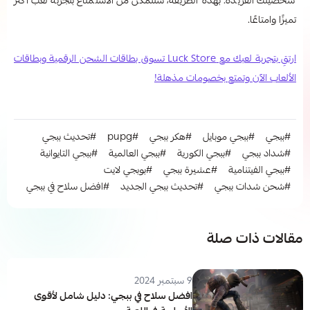
شخصيتك الفريدة. بهذه الطريقة، ستتمكن من الاستمتاع بتجربة لعب أكثر
تميزًا وامتاعًا.
ارتقِ بتجربة لعبك مع Luck Store تسوق بطاقات الشحن الرقمية وبطاقات
الألعاب الآن وتمتع بخصومات مذهلة!
#ببجي
#ببجي موبايل
#هكر ببجي
#pupg
#تحديث ببجي
#شداد ببجي
#ببجي الكورية
#ببجي العالمية
#ببجي التايوانية
#ببجي الفيتنامية
#عشيرة ببجي
#بوبجي لايت
#شحن شدات ببجي
#تحديث ببجي الجديد
#افضل سلاح في ببجي
مقالات ذات صلة
9 سبتمبر 2024
افضل سلاح في ببجي: دليل شامل لأقوى