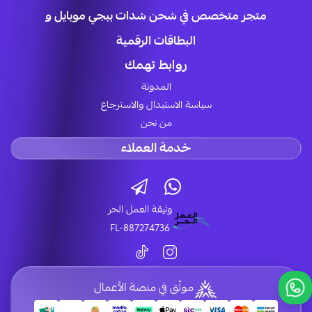
متجر متخصص في شحن شدات ببجي موبايل و
البطاقات الرقمية
روابط تهمك
المدونة
سياسة الاستبدال والاسترجاع
من نحن
خدمة العملاء
وثيقة العمل الحر
FL-887274736
موثّق في منصة الأعمال