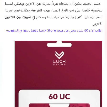
الاسم الجديد يمكن أن يمنحك تفرداً يميزك عن الآخرين ويضفي لمسة
شخصية خاصة على تجربتك في اللعبة. بهذه الطريقة، يمكنك تعزيز تجربة
اللعب وجعلها أكثر إثارة وخصوصية، مما يساهم في تمييزك بين اللاعبين
الآخرين
اطلب الان 60 شده ببجي من متجر Luck Store بافضل سعر في السعودية