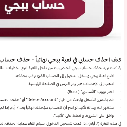
كيف احذف حسابي في لعبة ببجي​ نهائياً - حذف حساب ب
إذا كنت تريد حذف حساب ببجي الخاص بك من داخل اللعبة، اتبع الخطوات التالي
· افتح لعبة ببجي وسجّل الدخول إلى الحساب الذي ترغب بحذفه.
· اذهب إلى الإعدادات عبر رمز الترس في الصفحة الرئيسية.
· اختر تبويب "الأساسي" (Basic).
· قم بالتمرير للأسفل وابحث عن خيار "Delete Account" أو "حذف الحساب".
· ستظهر لك رسالة تأكيد توضح أن الحساب سيُحذف نهائياً بعد 7 أيام إذا لم تقم بتسجيل الدخول مجددًا.
· وافق على الشروط واضغط على "تأكيد".
في هذه الفترة (7 أيام)، إذا قمت بتسجيل الدخول، سيتم إلغاء عملية الحذف، لذا لا تسجل دخولك إذا كنت مصممًا على حذف الحساب نهائيًا.