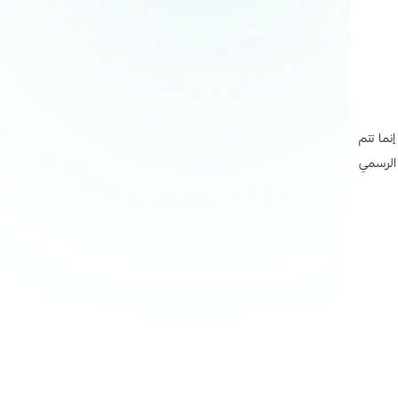
لمتصفح، إنما تتم
لحذف من داخل اللعبة أو من خلال حسابات الطرف الثالث المرتبطة بالحساب مثل فيسبوك أو تويتر أو جيميل. ومع ذلك، يمكنك التواصل مع دعم PUBG الرسمي