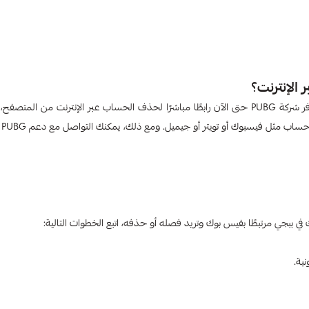
الإنترنت؟
وبعد أن عرفنا إجابة كيف احذف حسابي في لعبة ببجي​ بالطريقة الرسمية فلا توفر شركة PUBG حتى الآن رابطًا مباشرًا لحذف الحساب عبر الإنترنت من ا
عملية ا
في ببجي مرتبطًا بفيس بوك وتريد فصله أو حذفه، اتبع الخطوات التالية:
ية.