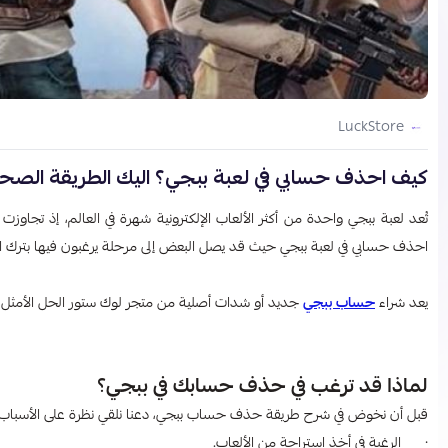
LuckStore
كيف احذف حسابي في لعبة ببجي​؟ اليك الطريقة الصح
تُعد لعبة ببجي واحدة من أكثر الألعاب الإلكترونية شهرة في العالم، إذ تجا
احذف حسابي في لعبة ببجي​ حيث قد يصل البعض إلى مرحلة يرغبون فيها بترك 
يعد شراء
حساب ببجي
جديد أو شدات أصلية من متجر لوك ستور الحل الأمثل ل
لماذا قد ترغب في حذف حسابك في ببجي؟
قبل أن نخوض في شرح طريقة حذف حساب ببجي، دعنا نلقي نظرة على الأسباب الأكثر
· الرغبة في أخذ استراحة من الألعاب.