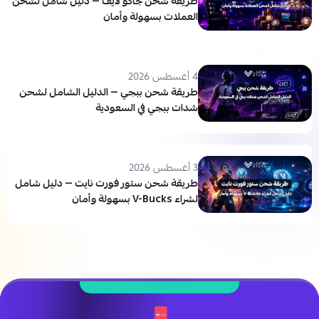
طريقة شحن جاكو لايف — دليل شامل لشحن
العملات بسهولة وأمان
4 أغسطس 2026
طريقة شحن ببجي — الدليل الشامل لشحن
شدات ببجي في السعودية
3 أغسطس 2026
طريقة شحن ستور فورت نايت — دليل شامل
لشراء V-Bucks بسهولة وأمان