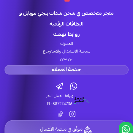
متجر متخصص في شحن شدات ببجي موبايل و
البطاقات الرقمية
روابط تهمك
المدونة
سياسة الاستبدال والاسترجاع
من نحن
خدمة العملاء
وثيقة العمل الحر
FL-887274736
موثّق في منصة الأعمال