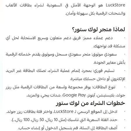
LuckStore هو الوجهة الأمثل في السعودية لشراء بطاقات الألعاب
والشحنات الرقمية بكل سهولة وأمان.
لماذا متجر لوك ستور؟
· دعم عملاء مميز: فريق دعم متعاون وسريع الاستجابة لحل أي
مشكلة قد تواجهك.
· سعودي موثوق: متجر سعودي مسجل وموثوق يقدم خدماته الرقمية
بأعلى معايير الجودة.
· تسليم فوري: بمجرد إتمام عملية الشراء، تصلك البطاقة عبر البريد
الإلكتروني أو داخل حسابك مباشرة.
· تنوع البطاقات: يوفر مجموعة واسعة من البطاقات الرقمية مثل ريزر
جولد، بلايستيشن، آيتونز، Google Play، شدات ببجي، والمزيد.
خطوات الشراء من لوك ستور
· ادخل إلى الموقع الرسمي لـ LuckStore، واختر فئة بطاقات ريزر جولد.
· حدد الفئة السعرية التي تناسبك (مثل 10 ريال، 50 ريال، 100 ريال…).
· أضف البطاقة إلى السلة، قم بتسجيل الدخول أو إنشاء حساب.