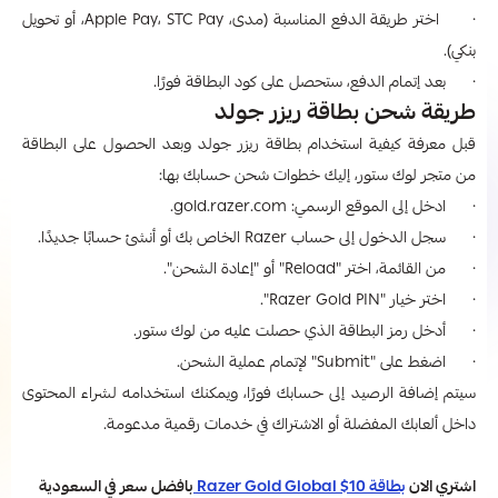
· اختر طريقة الدفع المناسبة (مدى، Apple Pay، STC Pay، أو تحويل
بنكي).
· بعد إتمام الدفع، ستحصل على كود البطاقة فورًا.
طريقة شحن بطاقة ريزر جولد
قبل معرفة كيفية استخدام بطاقة ريزر جولد وبعد الحصول على البطاقة
من متجر لوك ستور، إليك خطوات شحن حسابك بها:
· ادخل إلى الموقع الرسمي: gold.razer.com.
· سجل الدخول إلى حساب Razer الخاص بك أو أنشئ حسابًا جديدًا.
· من القائمة، اختر "Reload" أو "إعادة الشحن".
· اختر خيار "Razer Gold PIN".
· أدخل رمز البطاقة الذي حصلت عليه من لوك ستور.
· اضغط على "Submit" لإتمام عملية الشحن.
سيتم إضافة الرصيد إلى حسابك فورًا، ويمكنك استخدامه لشراء المحتوى
داخل ألعابك المفضلة أو الاشتراك في خدمات رقمية مدعومة.
اشتري الان
بطاقة 10$ Razer Gold Global
بافضل سعر في السعودية