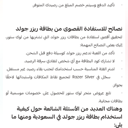
· تأكيد الدفع وسيتم خصم المبلغ من رصيدك المتوفر.
نصائح للاستفادة القصوى من بطاقة ريزر جولد
لتحقيق أقصى استفادة من بطاقات ريزر جولد التي تشتريها من لوك ستور،
إليك بعض النصائح المهمة:
· تأكد من اللعبة تدعم ريزر جولد كوسيلة دفع قبل الشحن.
· لا تشارك كود البطاقة مع أي شخص لتفادي سرقة الرصيد.
· اشترِ الفئة المناسبة حسب استخدامك لتجنب بقاء رصيد غير مستغل.
· سجّل في Razer Silver لتجميع نقاط المكافآت واستبدالها لاحقًا
بجوائز.
· تابع عروض متجر لوك ستور للحصول على خصومات موسمية أو
بطاقات مجانية.
وهناك العديد من الأسئلة الشائعة حول كيفية
استخدام بطاقة ريزر جولد في السعودية ومنها ما
يلي: