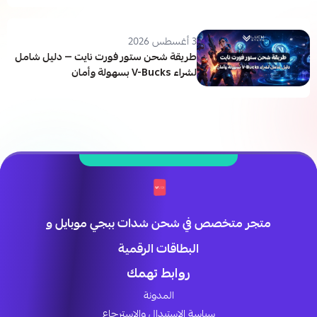
3 أغسطس 2026
طريقة شحن ستور فورت نايت — دليل شامل
لشراء V-Bucks بسهولة وأمان
متجر متخصص في شحن شدات ببجي موبايل و
البطاقات الرقمية
روابط تهمك
المدونة
سياسة الاستبدال والاسترجاع