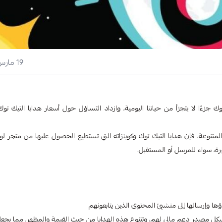
19 مارس 2025
زءًا لا يتجزأ من حياتنا اليومية، وازداد التساؤل حول أسعار هدايا التيك توك 
نوعة، فإن هدايا التيك توك وكوينزاته التي تستطيع الحصول عليها من متجر لو
رة، سواء للمرسل أو المستقبل.
ا وإرسالها إلى منشئي المحتوى الذين يتابعونهم
شكل مصدر دعم مالي لهم، وتتنوع هذه الهدايا من حيث القيمة والمظهر، مما يجعلها