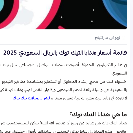
نهوض ماركتينج
قائمة أسعار هدايا التيك توك بالريال السعودي 2025
في عالم التكنولوجيا الحديثة، أصبحت منصات التواصل الاجتماعي مثل تيك توك ج
السعودي​
فسواء كنت من محبي إنشاء المحتوى أو تستمتع بمشاهدة مقاطع الفيديو المت
بالسعودية هي وسيلة رائعة لدعم المبدعين وإظهار التقدير لهم، وذات قيمة كبي
لا تتردد في زيارة لوك ستور لتجربة تسوق ممتازة
لشراء عملات تيك توك
ما هي هدايا التيك توك؟
هدايا التيك توك هي عبارة عن رموز أو عناصر افتراضية يمكن للمستخدمين شراؤه
وتتحول هذه الهدايا إلى نقاط يمكن للمبدعين استبدالها بأموال حقيقية، مما ي