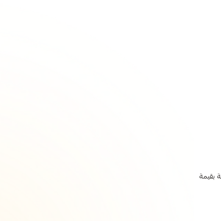
دولار = 3.75 ريال سعودي، فإن هدية بقيمة