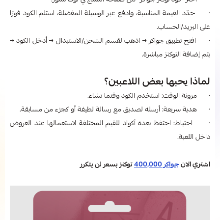
· اختر “كود توكنز جواكر” من صفحة المنتج في لوك ستور.
· حدّد القيمة المناسبة، وادفع عبر الوسيلة المفضلة، استلم الكود فورًا
على البريد/الحساب.
· افتح تطبيق جواكر → اذهب لقسم الشحن/الاستبدال → أدخل الكود →
يتم إضافة التوكنز مباشرة.
لماذا يحبها بعض اللاعبين؟
· مرونة الوقت: استخدم الكود وقتما تشاء.
· هدية سريعة: أرسله لصديق مع رسالة لطيفة أو كجزء من مسابقة.
· احتياط: احتفظ بعدة أكواد للقيم المختلفة لاستعمالها عند العروض
داخل اللعبة.
اشتري الان
جواكر 400,000
توكنز بسعر لن يتكرر