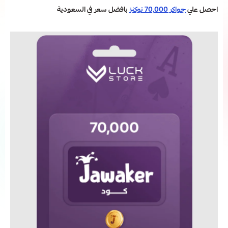
احصل علي
جواكر 70,000 توكنز
بافضل سعر في السعودية