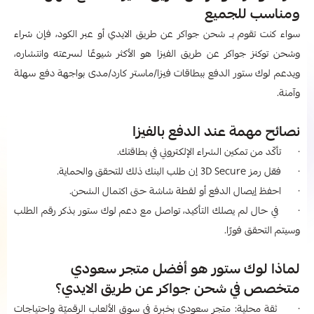
ومناسب للجميع
سواء كنت تقوم بــ شحن جواكر عن طريق الايدي
أو عبر الكود، فإن شراء
وشحن توكنز جواكر عن طريق الفيزا هو الأكثر شيوعًا لسرعته وانتشاره،
ويدعم لوك ستور الدفع ببطاقات فيزا/ماستر كارد/مدى بواجهة دفع سهلة
وآمنة.
نصائح مهمة عند الدفع بالفيزا
· تأكّد من تمكين الشراء الإلكتروني في بطاقتك.
· فعّل رمز 3D Secure إن طلب البنك ذلك للتحقق والحماية.
· احفظ إيصال الدفع أو لقطة شاشة حتى اكتمال الشحن.
· في حال لم يصلك التأكيد، تواصل مع دعم لوك ستور بذكر رقم الطلب
وسيتم التحقق فورًا.
لماذا لوك ستور هو أفضل متجر سعودي
متخصص في شحن جواكر عن طريق الايدي؟
· ثقة محلية: متجر سعودي بخبرة في سوق الألعاب الرقميّة واحتياجات