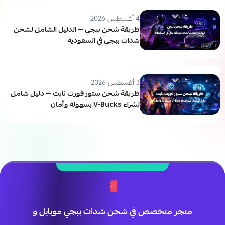
4 أغسطس 2026
طريقة شحن ببجي — الدليل الشامل لشحن
شدات ببجي في السعودية
3 أغسطس 2026
طريقة شحن ستور فورت نايت — دليل شامل
لشراء V-Bucks بسهولة وأمان
متجر متخصص في شحن شدات ببجي موبايل و