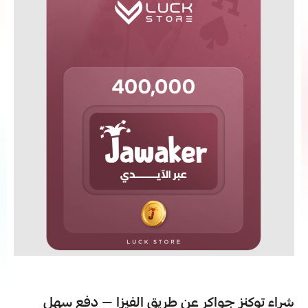
شراء توكنز جواكر عن طريق الفيزا — دفع سهل