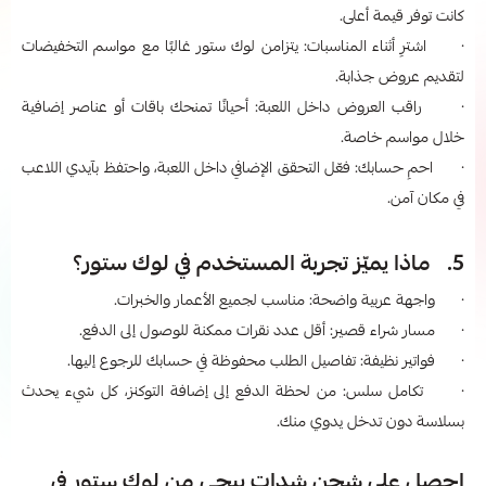
كانت توفر قيمة أعلى.
· اشترِ أثناء المناسبات: يتزامن لوك ستور غالبًا مع مواسم التخفيضات
لتقديم عروض جذابة.
· راقب العروض داخل اللعبة: أحيانًا تمنحك باقات أو عناصر إضافية
خلال مواسم خاصة.
· احمِ حسابك: فعّل التحقق الإضافي داخل اللعبة، واحتفظ بآيدي اللاعب
في مكان آمن.
5. ماذا يميّز تجربة المستخدم في لوك ستور؟
· واجهة عربية واضحة: مناسب لجميع الأعمار والخبرات.
· مسار شراء قصير: أقل عدد نقرات ممكنة للوصول إلى الدفع.
· فواتير نظيفة: تفاصيل الطلب محفوظة في حسابك للرجوع إليها.
· تكامل سلس: من لحظة الدفع إلى إضافة التوكنز، كل شيء يحدث
بسلاسة دون تدخل يدوي منك.
احصل على شحن شدات ببجي من لوك ستور في