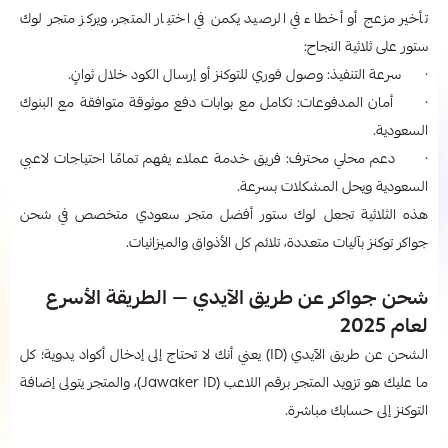
تأخير مزعج أو أخطاء في الرصيد يكمن في اختيار المتجر، ويركز متجر لوك
ستور على ثلاثية النجاح:
· سرعة التنفيذ: وصول فوري للتوكنز أو إرسال الكود خلال ثوانٍ.
· أمان المدفوعات: تكامل مع بوابات دفع موثوقة متوافقة مع البنوك
السعودية.
· دعم محلي محترف: فريق خدمة عملاء يفهم تمامًا احتياجات لاعبي
السعودية ويحل المشكلات بسرعة.
هذه الثلاثية تجعل لوك ستور أفضل متجر سعودي متخصص في شحن
جواكر توكنز بآليات متعددة، تلائم كل الأذواق والميزانيات.
شحن جواكر عن طريق الآيدي — الطريقة الأسرع
لعام 2025
الشحن عن طريق الآيدي (ID) يعني أنك لا تحتاج إلى إدخال أكواد يدوية؛ كل
ما عليك هو تزويد المتجر برقم اللاعب (Jawaker ID)، والمتجر يتولى إضافة
التوكنز إلى حسابك مباشرة.