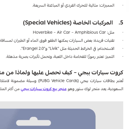
· المميزات: مثالية للتحرك الفردي أو المباغتة السريعة.
5. المركبات الخاصة (Special Vehicles)
· مثل: Hoverbike – Air Car – Amphibious Car
· تقنيات فريدة: بعض السيارات يمكنها الطفو فوق الماء أو الطيران لمسافا
· الاستخدام: في الخرائط الحديثة مثل "Livik" و"Erangel 2.0".
· التميز: تعتبر رموزًا للفخامة داخل اللعبة، وتحمل تأثيرات بصرية مذهلة.
كروت سيارات ببجي – كيف تحصل عليها ولماذا من مت
تُعتبر بطاقات سيارات ببجي (ards
السعودية، يعد متجر لوك ستور وهو
متجر بيع كروت سيارات ببجي
من أكثر المتا