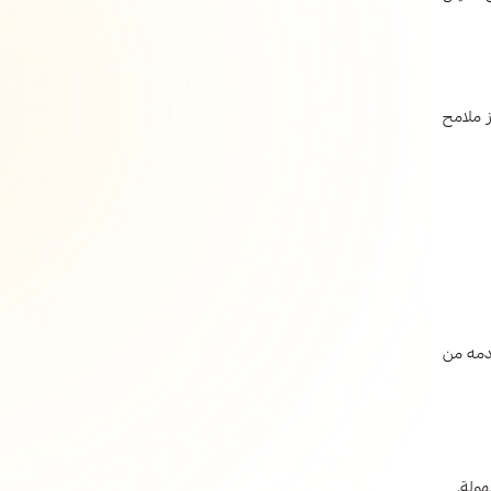
ز ملامح
لما تقدمه من
هولة.