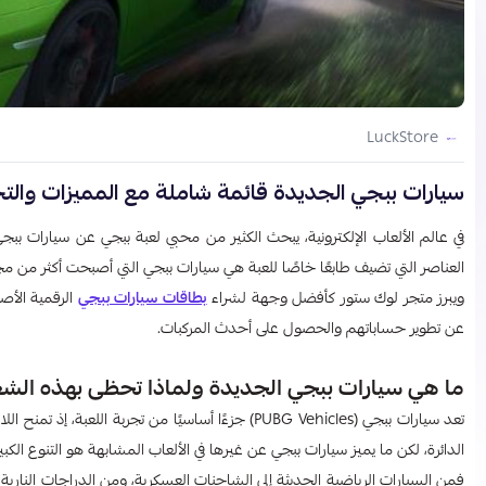
LuckStore
سيارات ببجي الجديدة قائمة شاملة مع المميزات والت
في عالم الألعاب الإلكترونية، يبحث الكثير من محبي لعبة ببجي عن سيارات بب
العناصر التي تضيف طابعًا خاصًا للعبة هي سيارات ببجي التي أصبحت أكثر من مجرد
ويبرز متجر لوك ستور كأفضل وجهة لشراء
بطاقات سيارات ببجي
الرقمية الأص
عن تطوير حساباتهم والحصول على أحدث المركبات.
ما هي سيارات ببجي الجديدة ولماذا تحظى بهذه الشعب
تعد سيارات ببجي (PUBG Vehicles) جزءًا أساسيًا من تج
الدائرة، لكن ما يميز سيارات ببجي عن غيرها في الألعاب المشابهة هو التنوع الكب
فمن السيارات الرياضية الحديثة إلى الشاحنات العسكرية، ومن الدراجات النارية إ