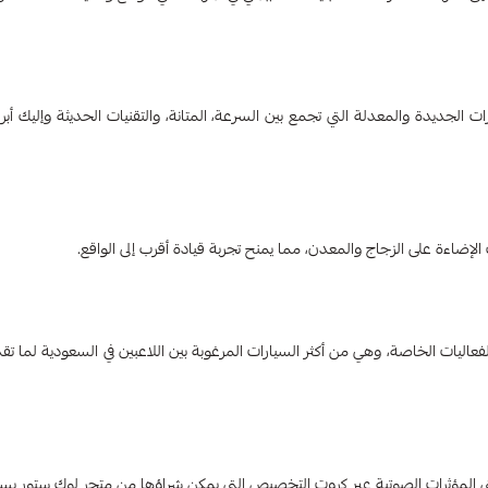
لجديدة والمعدلة التي تجمع بين السرعة، المتانة، والتقنيات الحديثة وإليك أبر
إضاءة على الزجاج والمعدن، مما يمنح تجربة قيادة أقرب إلى الواقع.
ات Tesla Cybertruck وBugatti La Voiture Noire ضمن الفعاليات الخاصة، وهي من أكثر السيارات المرغوبة بين اللاعبين في السعودية 
وحتى المؤثرات الصوتية عبر كروت التخصيص التي يمكن شراؤها من متجر لوك ستور بس