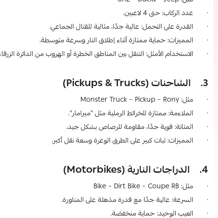
· مثل: UAZ – Dacia – Jeep
· عدد الركاب: حتى 4 لاعبين.
· القدرة على التحمل: عالية جدًا، مثالية للقتال الجماعي.
· المميزات: حماية ممتازة أثناء إطلاق النار وسرعة متوسطة.
· الاستخدام الأمثل: التنقل بين المناطق الخطرة أو الهروب من الدائرة الزرقاء
3. الشاحنات (Pickups & Trucks)
· مثل: Monster Truck – Pickup – Rony
· الملاءمة: ممتازة للخرائط الرملية مثل "ميرامار".
· المتانة: قوية جدًا، مقاومة للرصاص بشكل جيد.
· المميزات: ثبات كبير على الطرق الوعرة وسعة نقل أكبر.
4. الدراجات النارية (Motorbikes)
· مثل: Bike – Dirt Bike – Coupe RB
· السرعة: عالية جدًا مع قدرة مذهلة على المناورة.
· العيب الوحيد: حماية منخفضة.