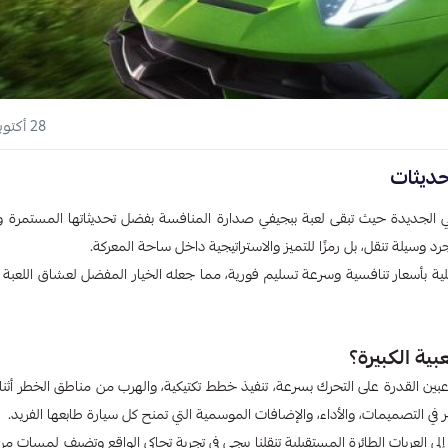
28 أكتوبر 2025
حديثات
جي الجديدة حيث
تبقى لعبة ببجيفي صدارة المنافسة بفضل تحديثاتها المستمرة و
 وسيلة تنقل، بل رمزًا للتميز والاستراتيجية داخل ساحة المعركة.
لية بأسعار تنافسية وسرعة تسليم فورية، مما جعله الخيار المفضل لعشاق اللعبة ا
ية الكبيرة؟
ربة اللعبة، إذ تمنح اللاعبين القدرة على التحرك بسرعة، تنفيذ خطط تكتيكية، والهرب من مناطق الخطر أ
ير في التصميمات، والأداء، والإضافات الموسمية التي تمنح كل سيارة طابعها الفريد.
لى العربات الطائرة المستقبلية تنقلنا ببجي في تجربة تحاكي الواقع وتضيف لمسات من