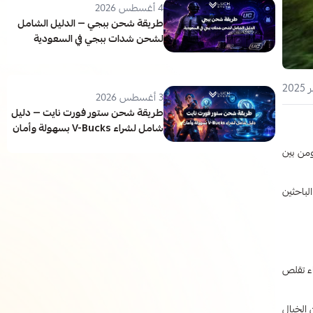
4 أغسطس 2026
طريقة شحن ببجي — الدليل الشامل
لشحن شدات ببجي في السعودية
3 أغسطس 2026
طريقة شحن ستور فورت نايت — دليل
شامل لشراء V-Bucks بسهولة وأمان
من بين
لباحثين
ثناء تقلص
 الخيال