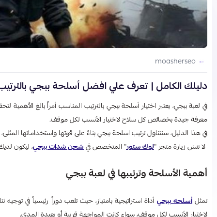
moasherseo
دليلك الكامل | تعرف علي افضل أسلحة ببجي بالترتيب 026
في لعبة ببجي، يعتبر اختيار أسلحة ببجي بالترتيب المناسب أمراً بالغ الأهمية ل
معرفة جيدة بخصائص كل سلاح لاختيار الأنسب لكل موقف.
في هذا الدليل، سنتناول ترتيب اسلحة ببجي بناءً على قوتها واستخداماتها المثل
لا تنسَ زيارة متجر "
لوك ستور
" المتخصص في
شحن شدات ببجي
، ليكون لديك
أهمية الأسلحة وترتيبها في لعبة ببجي
تمثل
أسلحه ببجي
أداة استراتيجية بامتياز، حيث تلعب دوراً رئيسياً في توجيه
لاختيار الأنسب لكل موقف، سواء كانت المواجهة قريبة أو بعيدة المدى.