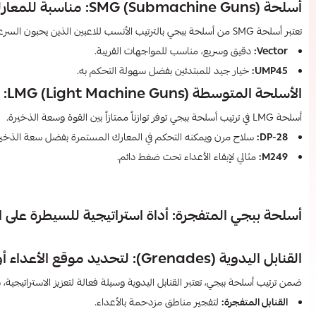
أسلحة SMG (Submachine Guns): مناسبة للمعارك السريعة والمتوسطة
تعتبر أسلحة SMG من أسلحة ببجي بالترتيب الأنسب للاعبين الذين يحبون السرعة.
Vector:
دقيق وسريع، مناسب للمواجهات القريبة.
UMP45:
خيار جيد للمبتدئين بفضل سهولة التحكم به.
الأسلحة المتوسطة LMG (Light Machine Guns): السيطرة على القتال المطوّل
أسلحة LMG في ترتيب أسلحة ببجي توفر توازناً ممتازاً بين القوة وسعة الذخيرة.
DP-28:
سلاح مرن ويمكنه التحكم في المعارك المستمرة بفضل سعة الذخير
M249:
مثالي لإبقاء الأعداء تحت ضغط دائم.
أسلحة ببجي المتفجرة: أداة استراتيجية للسيطرة على ا
القنابل اليدوية (Grenades): لتحديد موقع الأعداء أو التغطية
ضمن ترتيب أسلحة ببجي، تعتبر القنابل اليدوية وسيلة فعالة لتعزيز الاستراتيجية،
القنابل المتفجرة:
لتفجير مناطق مزدحمة بالأعداء.