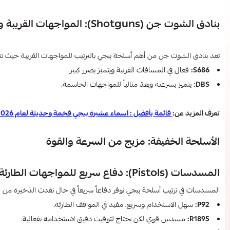
بنادق الشوت جن (Shotguns): المواجهات القريبة وحسم المعركة بسرعة
تعد بنادق الشوت جن من أهم أسلحة ببجي بالترتيب للمواجهات القريبة حيث تتميز
S686:
فعال في المسافات القريبة ويتميز بضرر كبير.
DBS:
يتميز بسرعته ويعدّ مثالياً للمواجهات الحاسمة.
تعرف المزيد عن:
قائمة بأفضل : اسماء عشيرة ببجي فخمة وحديثة لعام 2026
الأسلحة الخفيفة: مزيج من السرعة والقوة
المسدسات (Pistols): دفاع سريع للمواجهات الطارئة
المسدسات في ترتيب أسلحة ببجي توفر دفاعاً سريعاً في حال نفدت الذخيرة من ال
P92:
سهل الاستخدام وسريع، مفيد في المواقف الطارئة.
R1895:
مسدس قوي لكن يحتاج لتوقيت دقيق لاستخدامه بفعالية.