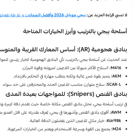
لا تنسي قراءة المزيد عن:
ببجي موبايل 2026 وأفضل الشداد
ت و طريقة تفعيله
أسلحة ببجي بالترتيب وأبرز الخيارات المتاحة
بنادق هجومية (AR): أساس المعارك القريبة والمتوسطة
عند الحديث عن أسلحة ببجي بالترتيب، تأتي البنادق الهجومية كخيار رئيسي للمو
M416:
السلاح الأكثر شيوعًا بين اللاعبين لمرونته وقوة النيران.
AKM:
يتميز بقوة ضرر عالية ولكنه يتطلب مهارة في التحكم بالارتداد.
SCAR-L:
سلاح متوازن مناسب للاعبين الجدد والمحترفين على حد سواء.
بنادق القنص (Snipers): للمواجهات بعيدة المدى
في ترتيب أسلحة ببجي، تحتل بنادق القنص مكانة خاصة حيث تقدم دقة كبيرة و
AWM:
أقوى بنادق القنص وأشهرها في ببجي، يُعرف بقدرته على قتل العدو ب
Kar98k:
خيار مثالي للاعبين الذين يفضلون الدقة العالية.
M24:
يجمع بين القوة وسرعة الاستخدام ويعتبر من الخيارات المرغوبة.