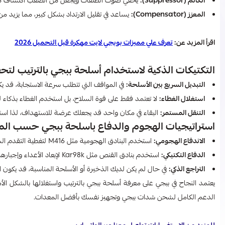
الكاتم (Suppressor):
يخفي صوت الطلقات ويجعل من الصعب اكتشاف م
المعزز (Compensator):
يساعد في تقليل الارتداد بشكل كبير، مما يزيد من
اقرأ المزيد عن:
تعرف علي مميزات بوبجي لايت مهكرة قبل التحميل 2026
التكتيكات الذكية لاستخدام أسلحة ببجي بالترتيب لتحق
التبديل السريع بين الأسلحة:
في المواقف التي تتطلب سرعة الاستجابة، قد يكون
استغلال الغطاء:
لا تعتمد فقط على قوة السلاح، بل استخدم الغطاء بذكاء 
التنقل المستمر:
البقاء في مكان واحد قد يجعلك عرضة للاستهداف، لذا استخ
استراتيجيات الهجوم والدفاع باسلحة ببجي حسب ال
الاندفاع الهجومي:
استخدم البنادق الهجومية مثل M416 لتغطية التقدم السريع نحو العدو.
الدفاع التكتيكي:
استخدم بنادق القنص مثل Kar98k لإبعاد الأعداء وإجبارهم على البقاء في مواقعهم.
التراجع الذكي:
في حال لم يكن لديك الذخيرة أو الأسلحة المناسبة، قد يكون ال
يعتمد النجاح في ببجي على معرفة أسلحة ببجي بالترتيب واستغلالها بالشكل ال
الدعم الكامل لشحن شدات ببجي وتجهيز نفسك بأفضل المعدات.