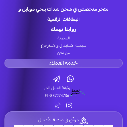
متجر متخصص في شحن شدات ببجي موبايل و
البطاقات الرقمية
روابط تهمك
المدونة
سياسة الاستبدال والاسترجاع
من نحن
خدمة العملاء
وثيقة العمل الحر
FL-887274736
موثّق في منصة الأعمال