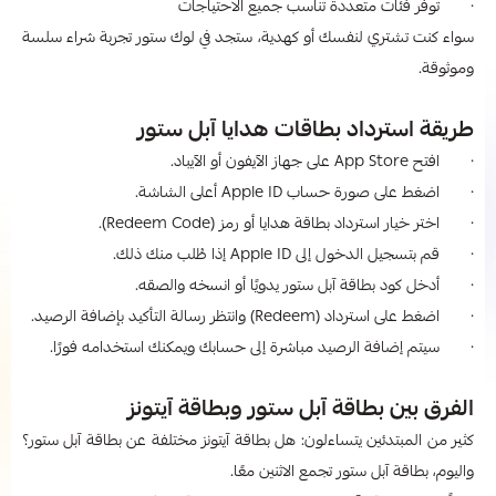
· توفر فئات متعددة تناسب جميع الاحتياجات
سواء كنت تشتري لنفسك أو كهدية، ستجد في لوك ستور تجربة شراء سلسة
وموثوقة.
طريقة استرداد بطاقات هدايا آبل ستور
· افتح App Store على جهاز الآيفون أو الآيباد.
· اضغط على صورة حساب Apple ID أعلى الشاشة.
· اختر خيار استرداد بطاقة هدايا أو رمز (Redeem Code).
· قم بتسجيل الدخول إلى Apple ID إذا طُلب منك ذلك.
· أدخل كود بطاقة آبل ستور يدويًا أو انسخه والصقه.
· اضغط على استرداد (Redeem) وانتظر رسالة التأكيد بإضافة الرصيد.
· سيتم إضافة الرصيد مباشرة إلى حسابك ويمكنك استخدامه فورًا.
الفرق بين بطاقة آبل ستور وبطاقة آيتونز
كثير من المبتدئين يتساءلون: هل بطاقة آيتونز مختلفة عن بطاقة آبل ستور؟
واليوم، بطاقة آبل ستور تجمع الاثنين معًا.