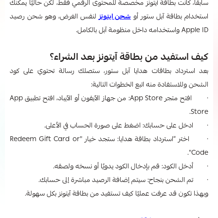
سابقًا، كانت بطاقة آيتونز مخصصة للمحتوى الرقمي فقط، لكن حاليًا يمكنك
استخدام بطاقة آبل ستور أو
شحن ايتونز
لنفس الغرض، وهو شحن رصيد
Apple ID واستخدامه داخل منظومة آبل بالكامل.
كيف استفيد من بطاقة آيتونز بعد الشراء؟
بعد استرداد بطاقات هدايا آبل ستور، ستصلك رسالة تحتوي على كود
الشحن وللاستفادة منه اتبع الخطوات التالية:
· افتح متجر App Store: من جهاز الآيفون أو الآيباد، افتح تطبيق App
Store.
· ادخل على حسابك: اضغط على صورة الحساب في الأعلى.
· اختر “استرداد بطاقة هدايا: ستجد خيار "Redeem Gift Card or
Code".
· أدخل الكود: قم بإدخال الكود يدويًا أو نسخه ولصقه.
· تم الشحن بنجاح: سيتم إضافة الرصيد مباشرة إلى حسابك.
وبهذا تكون قد عرفت عمليًا كيف تستفيد من بطاقة آيتونز بكل سهولة.