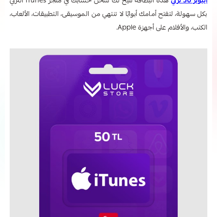
ايتونز 50 تركي
هذه البطاقة تتيح لك شحن حسابك في متجر iTunes التركي
بكل سهولة، لتفتح أمامك أبوابًا لا تنتهي من الموسيقى، التطبيقات، الألعاب،
الكتب، والأفلام على أجهزة Apple.