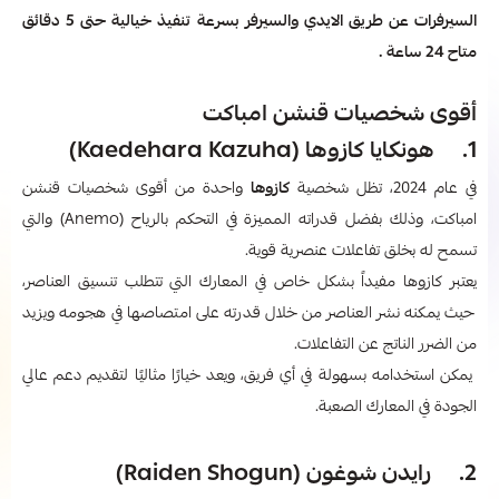
السيرفرات عن طريق الايدي والسيرفر بسرعة تنفيذ خيالية حتى 5 دقائق
متاح 24 ساعة .
أقوى شخصيات قنشن امباكت
1. هونكايا كازوها (Kaedehara Kazuha)
في عام 2024، تظل شخصية
كازوها
واحدة من أقوى شخصيات قنشن
امباكت، وذلك بفضل قدراته المميزة في التحكم بالرياح (Anemo) والتي
تسمح له بخلق تفاعلات عنصرية قوية.
يعتبر كازوها مفيداً بشكل خاص في المعارك التي تتطلب تنسيق العناصر،
حيث يمكنه نشر العناصر من خلال قدرته على امتصاصها في هجومه ويزيد
من الضرر الناتج عن التفاعلات.
يمكن استخدامه بسهولة في أي فريق، ويعد خيارًا مثاليًا لتقديم دعم عالي
الجودة في المعارك الصعبة.
2. رايدن شوغون (Raiden Shogun)