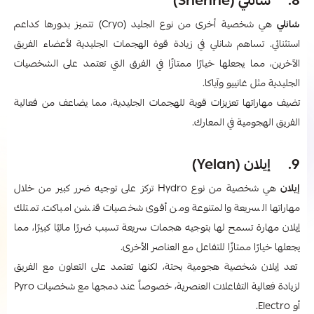
8. شانلي (Shenhe)
شانلي
هي شخصية أخرى من نوع الجليد (Cryo) تتميز بدورها كداعم
استثنائي. تساهم شانلي في زيادة قوة الهجمات الجليدية لأعضاء الفريق
الآخرين، مما يجعلها خيارًا ممتازًا في الفرق التي تعتمد على الشخصيات
الجليدية مثل غانييو وآياكا.
تضيف مهاراتها تعزيزات قوية للهجمات الجليدية، مما يضاعف من فعالية
الفريق الهجومية في المعارك.
9. إيلان (Yelan)
إيلان
هي شخصية من نوع Hydro تركز على توجيه ضرر كبير من خلال
مهاراتها السريعة والمتنوعة ومن أقوى شخصيات قنشن امباكت. تمتلك
إيلان مهارة تسمح لها بتوجيه هجمات سريعة تسبب ضررًا مائيًا كبيرًا، مما
يجعلها خيارًا ممتازًا للتفاعل مع العناصر الأخرى.
تعد إيلان شخصية هجومية بحتة، لكنها تعتمد على التعاون مع الفريق
لزيادة فعالية التفاعلات العنصرية، خصوصاً عند دمجها مع شخصيات Pyro
أو Electro.