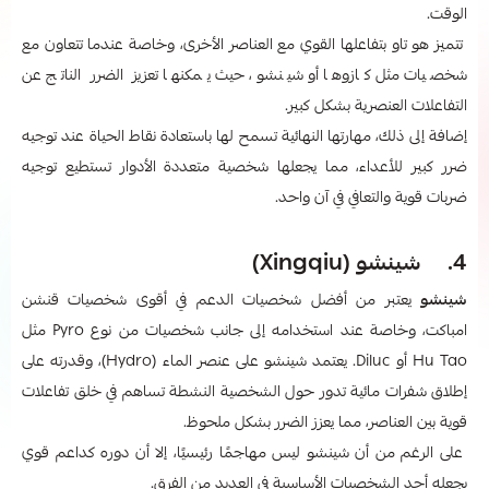
الوقت.
تتميز هو تاو بتفاعلها القوي مع العناصر الأخرى، وخاصة عندما تتعاون مع
شخصيات مثل كازوها أو شينشو، حيث يمكنها تعزيز الضرر الناتج عن
التفاعلات العنصرية بشكل كبير.
إضافة إلى ذلك، مهارتها النهائية تسمح لها باستعادة نقاط الحياة عند توجيه
ضرر كبير للأعداء، مما يجعلها شخصية متعددة الأدوار تستطيع توجيه
ضربات قوية والتعافي في آن واحد.
4. شينشو (Xingqiu)
شينشو
يعتبر من أفضل شخصيات الدعم في أقوى شخصيات قنشن
امباكت، وخاصة عند استخدامه إلى جانب شخصيات من نوع Pyro مثل
Hu Tao أو Diluc. يعتمد شينشو على عنصر الماء (Hydro)، وقدرته على
إطلاق شفرات مائية تدور حول الشخصية النشطة تساهم في خلق تفاعلات
قوية بين العناصر، مما يعزز الضرر بشكل ملحوظ.
على الرغم من أن شينشو ليس مهاجمًا رئيسيًا، إلا أن دوره كداعم قوي
يجعله أحد الشخصيات الأساسية في العديد من الفرق.