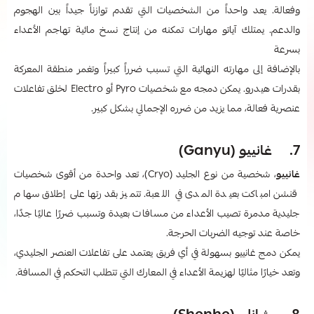
وفعالة. يعد واحداً من الشخصيات التي تقدم توازناً جيداً بين الهجوم
والدعم. يمتلك آياتو مهارات تمكنه من إنتاج نسخ مائية تهاجم الأعداء
بسرعة
بالإضافة إلى مهارته النهائية التي تسبب ضرراً كبيراً وتغمر منطقة المعركة
بقدرات هيدرو. يمكن دمجه مع شخصيات Pyro أو Electro لخلق تفاعلات
عنصرية فعالة، مما يزيد من ضرره الإجمالي بشكل كبير.
7. غانييو (Ganyu)
غانييو
، شخصية من نوع الجليد (Cryo)، تعد واحدة من أقوى شخصيات
قنشن امباكت بعيدة المدى في اللعبة. تتميز بقدرتها على إطلاق سهام
جليدية مدمرة تصيب الأعداء من مسافات بعيدة وتسبب ضررًا عاليًا جدًا،
خاصة عند توجيه الضربات الحرجة.
يمكن دمج غانييو بسهولة في أي فريق يعتمد على تفاعلات العنصر الجليدي،
وتعد خيارًا مثاليًا لهزيمة الأعداء في المعارك التي تتطلب التحكم في المسافة.