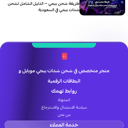
طريقة شحن ببجي — الدليل الشامل لشحن
شدات ببجي في السعودية
متجر متخصص في شحن شدات ببجي موبايل و
البطاقات الرقمية
روابط تهمك
المدونة
سياسة الاستبدال والاسترجاع
من نحن
خدمة العملاء