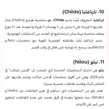
10. تارتاغليا (Childe)
تارتاغليا
، المعروف أيضًا باسم
Childe
، هو شخصية هيدرو (Hydro) تمتاز
بقدرتها الفريدة على التبديل بين الهجمات القريبة والبعيدة. هذا التنوع
يجعله شخصية مرنة يمكن استخدامها في العديد من التشكيلات الهجومية.
يتميز تارتاغليا أيضًا بتفاعلاته العنصرية القوية مع شخصيات Pyro و
Electroمما يسمح له بتوجيه ضرر هائل في وقت قصير.
11. نيلو (Nilou)
نيلو
هي إحدى الشخصيات الجديدة التي انضمت إلى "قنشن إمباكت" في
عام 2024، وهي من أقوى شخصيات قنشن امباكت، وتتميز بقدرتها على
التحكم بالماء وتقديم تفاعلات عنصرية مميزة.
تعتبر نيلو من الشخصيات التي تساهم في تعزيز التفاعلات بين Hydro و
Dendro، مما يجعلها مفيدة في فرق تعتمد على هذه التفاعلات لتحقيق
ضرر كبير على الأعداء.