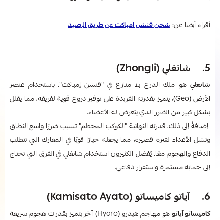
أقراء أيضا عن:
شحن قنشن امباكت عن طريق الرصيد
5. شانغلي (Zhongli)
شانغلي
هو ملك الدرع بلا منازع في "قنشن إمباكت". باستخدام عنصر
الأرض (Geo)، يتميز بقدرته الفريدة على توفير دروع قوية لفريقه، مما يقلل
بشكل كبير من الضرر الذي يتعرض له الأعضاء.
إضافةً إلى ذلك، قدرته النهائية "الكوكب المحطم" تسبب ضررًا واسع النطاق
وتشل الأعداء لفترة قصيرة، مما يجعله خيارًا قويًا في المعارك التي تتطلب
الدفاع والهجوم معًا. يُفضل الكثيرون استخدام شانغلي في الفرق التي تحتاج
إلى حماية مستمرة واستقرار دفاعي.
6. آياتو كاميساتو (Kamisato Ayato)
كاميساتو آياتو
هو مهاجم هيدرو (Hydro) آخر يتميز بقدرات هجوم سريعة