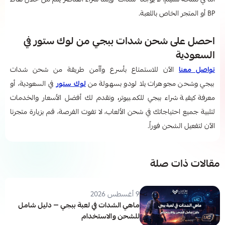
أما في نسخة ستيم، لا يوجد "شدات" وإنما شراء العناصر يتم من خلال نقاط
BP أو المتجر الخاص باللعبة.
احصل على شحن شدات ببجي من لوك ستور في
السعودية
تواصل معنا
الآن للاستمتاع بأسرع وأأمن طريقة من شحن شدات
ببجي وشحن مجوهرات يلا لودو بسهولة من
لوك ستور
في السعودية، أو
معرفة كيفية شراء ببجي للكمبيوتر
،​
ونقدم لك أفضل الأسعار والخدمات
لتلبية جميع احتياجاتك في شحن الألعاب، لا تفوت الفرصة، قم بزيارة متجرنا
الآن لتفعيل الشحن فوراً.
مقالات ذات صلة
9 أغسطس 2026
ماهي الشدات في لعبة ببجي — دليل شامل
للشحن والاستخدام