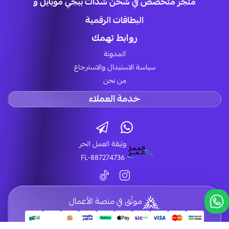
متجر متخصص في شحن شدات ببجي موبايل و
البطاقات الرقمية
روابط تهمك
المدونة
سياسة الاستبدال والاسترجاع
من نحن
خدمة العملاء
وثيقة العمل الحر
FL-887274736
موثّق في منصة الأعمال