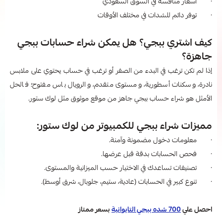
· أسعار منافسة في السوق السعودي
· توفر دائم للشدات في مختلف الأوقات
كيف اشتري ببجي؟ هل يمكن شراء حسابات ببجي
جاهزة؟
إذا لم تكن ترغب في البدء من الصفر أو ترغب في حساب يحتوي على ملابس
نادرة، وسكنات أسطورية، ومستوى متقدم، والرويال باس مفتوح؛ فالحل
الأمثل هو شراء حساب ببجي جاهز من موقع موثوق مثل لوك ستور.
مميزات شراء ببجي للكمبيوتر​ من لوك ستور:
· معلومات دخول مضمونة وآمنة.
· فحص الحسابات بدقة قبل عرضها.
· تصنيفات تساعدك في الاختيار حسب الميزانية والمستوى.
· تنوع كبير في الحسابات (عادية، ستيم، جلوبال، شرق أوسط).
احصل علي
700 شده ببجي التايوانية
بسعر ممتاز