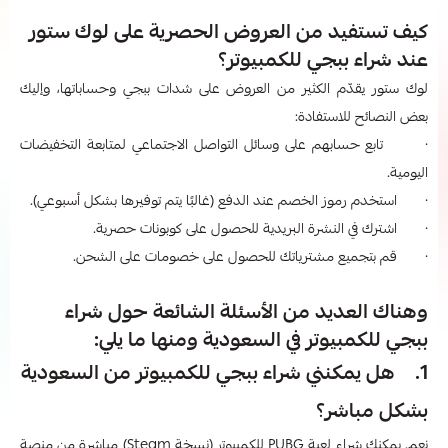
كيف تستفيد من العروض الحصرية على لوك ستور
عند شراء ببجي للكمبيوتر​؟
لوك ستور يقدّم الكثير من العروض على شدات ببجي وحساباتها، وإليك
بعض النصائح للاستفادة:
· تابع حسابهم على وسائل التواصل الاجتماعي لمتابعة التخفيضات
اليومية.
· استخدم رموز الخصم عند الدفع (غالبًا يتم توفيرها بشكل أسبوعي).
· اشترك في النشرة البريدية للحصول على كوبونات حصرية.
· قم بتجميع مشترياتك للحصول على خصومات على الشحن.
وهناك العديد من الأسئلة الشائعة حول شراء
ببجي للكمبيوتر​ في السعودية ومنها ما يلي:
1. هل يمكنني شراء ببجي للكمبيوتر​ من السعودية
بشكل مباشر؟
نعم. يمكنك شراء لعبة PUBG للكمبيوتر (نسخة Steam) مباشرة من منصة