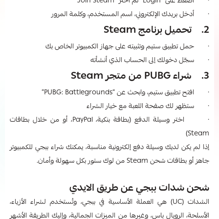
· اضغط على "Login" ثم اختر "Join Steam"
· أدخل بريدك الإلكتروني، اسم المستخدم، وكلمة المرور
2. تحميل برنامج Steam
· حمل تطبيق ستيم وتثبيته على جهاز الكمبيوتر الخاص بك
· سجّل دخولك إلى الحساب الذي أنشأته
3. شراء PUBG من متجر Steam
· افتح تطبيق ستيم، وابحث عن “PUBG: Battlegrounds”
· ستظهر لك صفحة اللعبة مع خيار الشراء
· اختر وسيلة الدفع (بطاقة بنكية، PayPal، أو من خلال بطاقات
Steam)
إذا لم يكن لديك وسيلة دفع إلكترونية مناسبة، يمكنك شراء ببجي للكمبيوتر
جاهز أو بطاقات شحن Steam من لوك ستور بكل سهولة وأمان.
شحن شدات ببجي عن طريق الايدي
الشدات (UC) هي العملة الأساسية في ببجي، وتُستخدم لشراء الأزياء،
الأسلحة، الرويال باس، وغيرها من الميزات الجمالية، وإليك الطريقة الأشهر