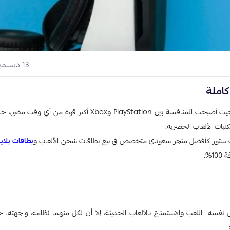
13 ديسمبر 2025
يسأل الكثيرون من مُحبي الألعاب عن الفرق بين الاكس بوكس والبلايستيشن​ حيث أصبحت المنافسة بين PlayStation وXbox أكث
 لوك ستور كأفضل متجر سعودي متخصص في بيع بطاقات شحن الألعاب و
بطاقات بلا
%.
 نفسه—اللعب والاستمتاع بالألعاب الحديثة، إلا أن لكل منهما نظامه، واجهته، ح