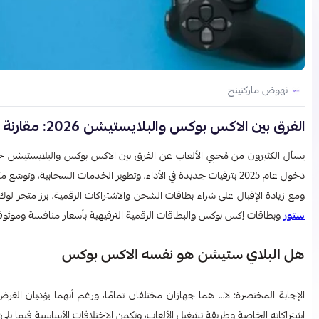
نهوض ماركتينج
الفرق بين الاكس بوكس والبلايستيشن 2026: مقارنة كاملة
دخول عام 2025 بترقيات جديدة في الأداء، وتطوير الخدمات السحابية، وتوسّع مكتبات الألعاب الحصرية.
ومع زيادة الإقبال على شراء بطاقات الشحن والاشتراكات الرقمية، برز متجر
ستور
وبطاقات إكس بوكس والبطاقات الرقمية الترفيهية بأسعار منافسة وموثوقة 100
هل البلاي ستيشن هو نفسه الاكس بوكس
الإجابة المختصرة: لا… هما جهازان مختلفان تمامًا، ورغم أنهما يؤديان الغرض
اشتراكاته الخاصة وطريقة تشغيل الألعاب، وتكمن الاختلافات الأساسية فيما يلي: