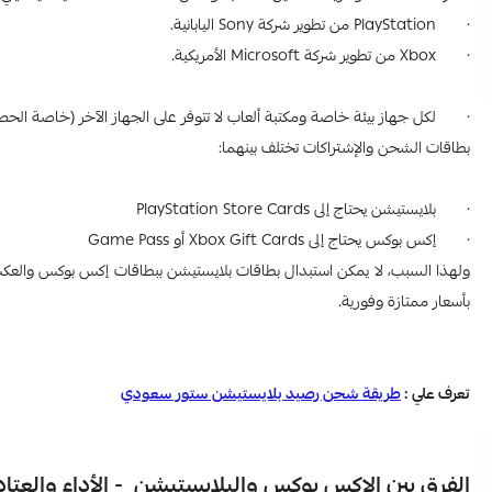
· PlayStation من تطوير شركة Sony اليابانية.
· Xbox من تطوير شركة Microsoft الأمريكية.
· لكل جهاز بيئة خاصة ومكتبة ألعاب لا تتوفر على الجهاز الآخر (خاصة الحص
بطاقات الشحن والإشتراكات تختلف بينهما:
· بلايستيشن يحتاج إلى PlayStation Store Cards
· إكس بوكس يحتاج إلى Xbox Gift Cards أو Game Pass
ولهذا السبب، لا يمكن استبدال بطاقات بلايستيشن ببطاقات إكس بوكس والعكس، و
بأسعار ممتازة وفورية.
تعرف علي :
طريقة شحن رصيد بلايستيشن ستور سعودي
الفرق بين الاكس بوكس والبلايستيشن​ ​ - الأداء والعتاد التقني (