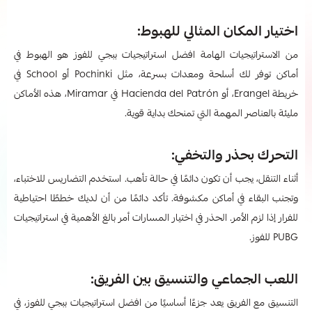
اختيار المكان المثالي للهبوط:
من الاستراتيجيات الهامة افضل استراتيجيات ببجي للفوز هو الهبوط في
أماكن توفر لك أسلحة ومعدات بسرعة، مثل Pochinki أو School في
خريطة Erangel، أو Hacienda del Patrón في Miramar، هذه الأماكن
مليئة بالعناصر المهمة التي تمنحك بداية قوية.
التحرك بحذر والتخفي:
أثناء التنقل، يجب أن تكون دائمًا في حالة تأهب. استخدم التضاريس للاختباء،
وتجنب البقاء في أماكن مكشوفة. تأكد دائمًا من أن لديك خططًا احتياطية
للفرار إذا لزم الأمر. الحذر في اختيار المسارات أمر بالغ الأهمية في استراتيجيات
PUBG للفوز.
اللعب الجماعي والتنسيق بين الفريق:
التنسيق مع الفريق يعد جزءًا أساسيًا من افضل استراتيجيات ببجي للفوز، في