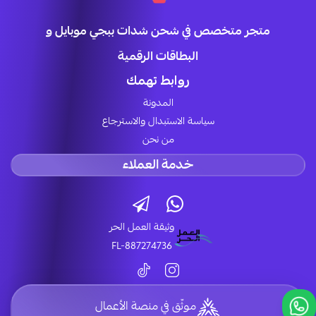
متجر متخصص في شحن شدات ببجي موبايل و
البطاقات الرقمية
روابط تهمك
المدونة
سياسة الاستبدال والاسترجاع
من نحن
خدمة العملاء
وثيقة العمل الحر
FL-887274736
موثّق في منصة الأعمال