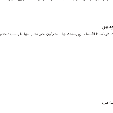
وديين
صة مثل: