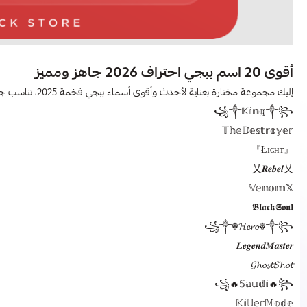
أقوى 20 اسم ببجي احتراف 2026 جاهز ومميز
إليك مجموعة مختارة بعناية لأحدث وأقوى أسماء ببجي فخمة 2025، تناسب جميع الأذواق، سواء كنت لاعبًا منفردًا أو ضمن سكواد احترافي:
꧁༒𝕂𝕚𝕟𝕘༒꧂
𝕋𝕙𝕖𝔻𝕖𝕤𝕥𝕣𝕠𝕪𝕖𝕣
『Łɪɢʜᴛ』
乂𝑹𝒆𝒃𝒆𝒍乂
𝕍𝕖𝕟𝕠𝕞𝕏
𝕭𝖑𝖆𝖈𝖐𝕾𝖔𝖚𝖑
꧁༒☬𝓗𝓮𝓻𝓸☬༒꧂
𝑳𝒆𝒈𝒆𝒏𝒅𝑴𝒂𝒔𝒕𝒆𝒓
𝓖𝓱𝓸𝓼𝓽𝓢𝓱𝓸𝓽
꧁🔥𝕊𝕒𝕦𝕕𝕚🔥꧂
𝕂𝕚𝕝𝕝𝕖𝕣𝕄𝕠𝕕𝕖