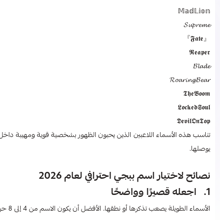
𝕄𝕒𝕕𝕃𝕚𝕠𝕟
𝓢𝓾𝓹𝓻𝓮𝓶𝓮
『𝕱𝖆𝖙𝖊』
𝕽𝖊𝖆𝖕𝖊𝖗
𝓑𝓵𝓪𝓭𝓮
𝓡𝓸𝓪𝓻𝓲𝓷𝓰𝓑𝓮𝓪𝓻
𝕿𝖍𝖊𝕭𝖔𝖔𝖒
𝕷𝖔𝖈𝖐𝖊𝖉𝕾𝖔𝖚𝖑
𝕯𝖊𝖛𝖎𝖑𝕺𝖓𝕿𝖔𝖕
تناسب هذه الأسماء اللاعبين الذين يحبون الظهور بشخصية قوية ومهيبة داخل الل
يوصلها.
نصائح لاختيار اسم ببجي احترافي لعام 2026
1. اجعله قصيرًا وواضحًا
الأسماء الطويلة يصعب تذكرها أو نطقها. الأفضل أن يكون الاسم من 4 إلى 8 حروف كحد أقصى، ليكون جذابًا وسهل الحفظ.