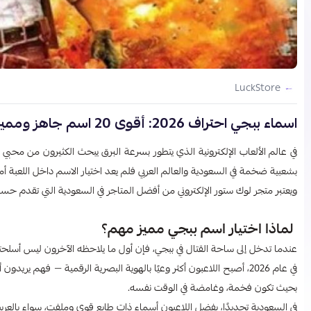
LuckStore
اسماء ببجي احتراف 2026: أقوى 20 اسم جاهز ومميز
في عالم الألعاب الإلكترونية الذي يتطور بسرعة البرق يبحث الكثيرون من محب
بشعبية ضخمة في السعودية والعالم العربي فلم يعد اختيار الاسم داخل اللعبة أمر
ويعتبر متجر لوك ستور الإلكتروني من أفضل المتاجر في السعودية التي تقدم حس
لماذا اختيار اسم ببجي مميز مهم؟
عندما تدخل إلى ساحة القتال في ببجي، فإن أول ما يلاحظه الآخرون ليس أسلحتك
في عام 2026، أصبح اللاعبون أكثر وعيًا بالهوية البصرية الرقمية — فهم يريدون أن يكونوا مميزين حتى في اسمهم لذلك تجد المنافسة شديدة في ابتكار اسماء ببجي احتراف
بحيث تكون فخمة، وغامضة في الوقت نفسه.
في السعودية تحديدًا، يفضل اللاعبون أسماء ذات طابع قوي وملفت، سواء بالعربي