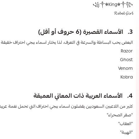
꧁༒☬King☬༒꧂
𝓡𝓮𝓫𝓮𝓵 𝓖𝓲𝓻𝓵
3. الأسماء القصيرة (6 حروف أو أقل)
البعض يحب البساطة والسرعة في التعرف، لذا يختار اسماء ببجي احتراف​
خفيفة و
Razor
Ghost
Venom
Kobra
4. الأسماء العربية ذات المعاني العميقة
كثير من اللاعبين السعوديين يفضلون اسماء ببجي احتراف
​
التي تحمل نغمة عربية
"صقر الصحراء"
"العقاب"
"الهيبة"