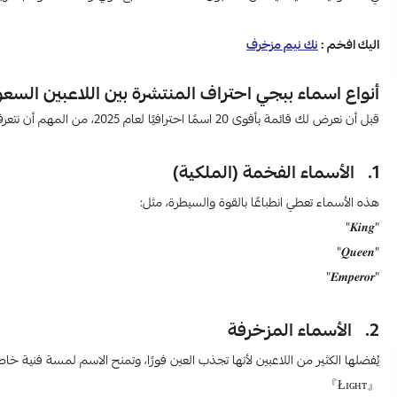
اليك افخم :
نك نيم مزخرف​
أنواع اسماء ببجي احتراف​ المنتشرة بين اللاعبين السع
قبل أن نعرض لك قائمة بأقوى 20 اسمًا احترافيًا لعام 2025، من المهم أن نتعرف على أنماط الأسماء التي يستخدمها المحترفون، حتى تختار منها ما يناسب شخصيتك:
1. الأسماء الفخمة (الملكية)
هذه الأسماء تعطي انطباعًا بالقوة والسيطرة، مثل:
"𝑲𝒊𝒏𝒈"
"𝑸𝒖𝒆𝒆𝒏"
"𝑬𝒎𝒑𝒆𝒓𝒐𝒓"
2. الأسماء المزخرفة
يُفضلها الكثير من اللاعبين لأنها تجذب العين فورًا، وتمنح الاسم لمسة فنية خا
『Łɪɢʜᴛ』