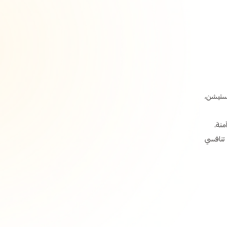
يستيشن،
منة.
 تنافسي