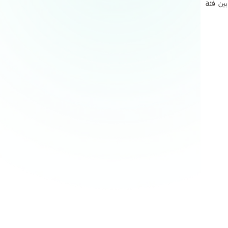
ين فئة