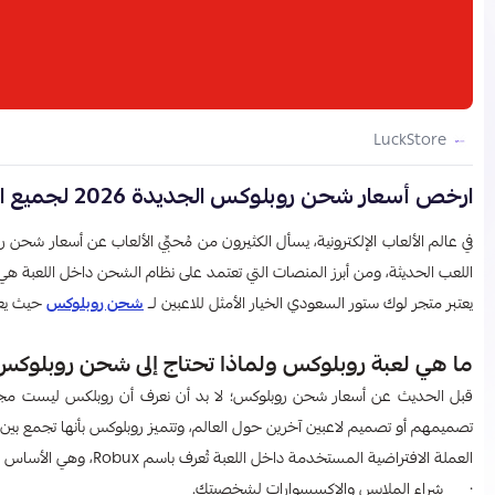
LuckStore
ارخص أسعار شحن روبلوكس الجديدة 2026 لجميع الباقات
في عالم الألعاب الإلكترونية، يسأل الكثيرون من مُحبِّي الألعاب عن أسعار شحن 
اللعب الحديثة، ومن أبرز المنصات التي تعتمد على نظام الشحن داخل اللعبة هي لع
يعتبر متجر لوك ستور السعودي الخيار الأمثل للاعبين لــ
شحن روبلوكس
حيث يعت
ما هي لعبة روبلوكس ولماذا تحتاج إلى شحن روبلوكس
قبل الحديث عن أسعار شحن روبلوكس؛ لا بد أن نعرف أن روبلكس ليست مجرد 
تصميمهم أو تصميم لاعبين آخرين حول العالم، وتتميز روبلوكس بأنها تجمع بين الإ
العملة الافتراضية المستخدمة داخل اللعبة تُعرف باسم Robux، وهي الأساس في تطوير حسابك داخل اللعبة، وتُمكنك هذه العملة من:
· شراء الملابس والإكسسوارات لشخصيتك.