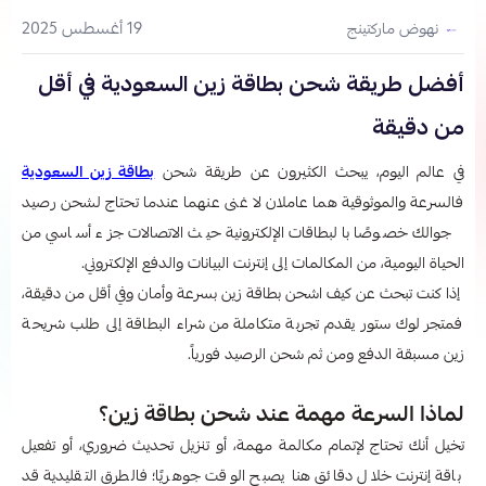
19 أغسطس 2025
نهوض ماركتينج
أفضل طريقة شحن بطاقة زين السعودية في أقل
من دقيقة
في عالم اليوم، يبحث الكثيرون عن طريقة شحن
بطاقة زين السعودية
فالسرعة والموثوقية هما عاملان لا غنى عنهما عندما تحتاج لشحن رصيد
جوالك خصوصًا بالبطاقات الإلكترونية حيث الاتصالات جزء أساسي من
الحياة اليومية، من المكالمات إلى إنترنت البيانات والدفع الإلكتروني.
إذا كنت تبحث عن كيف اشحن بطاقة زين بسرعة وأمان وفي أقل من دقيقة،
فمتجر لوك ستور يقدم تجربة متكاملة من شراء البطاقة إلى طلب شريحة
زين مسبقة الدفع ومن ثم شحن الرصيد فورياً.
لماذا السرعة مهمة عند شحن بطاقة زين؟
تخيل أنك تحتاج لإتمام مكالمة مهمة، أو تنزيل تحديث ضروري، أو تفعيل
باقة إنترنت خلال دقائق هنا يصبح الوقت جوهريًا؛ فالطرق التقليدية قد