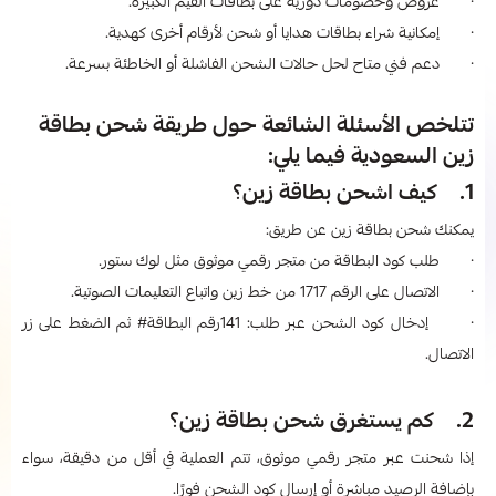
· عروض وخصومات دورية على بطاقات القيم الكبيرة.
· إمكانية شراء بطاقات هدايا أو شحن لأرقام أخرى كهدية.
· دعم فني متاح لحل حالات الشحن الفاشلة أو الخاطئة بسرعة.
تتلخص الأسئلة الشائعة حول طريقة شحن بطاقة
زين السعودية فيما يلي:
1. كيف اشحن بطاقة زين؟
يمكنك شحن بطاقة زين عن طريق:
· طلب كود البطاقة من متجر رقمي موثوق مثل لوك ستور.
· الاتصال على الرقم 1717 من خط زين واتباع التعليمات الصوتية.
· إدخال كود الشحن عبر طلب: 141رقم البطاقة# ثم الضغط على زر
الاتصال.
2. كم يستغرق شحن بطاقة زين؟
إذا شحنت عبر متجر رقمي موثوق، تتم العملية في أقل من دقيقة، سواء
بإضافة الرصيد مباشرة أو إرسال كود الشحن فورًا.