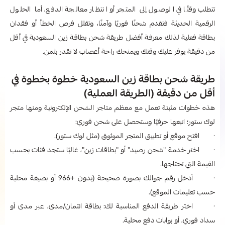
تتطلب وقتًا في الوصول إلى المتجر أو انتظار معالجة الدفع، أما الحلول
الرقمية الحديثة فتقدم شحنًا فوريًا وآمنًا، وتقلل فرص الخطأ أو فقدان
بطاقة فعلية لذلك معرفة أفضل طريقة شحن بطاقة زين السعودية في أقل
من دقيقة يوفر عليك وقتك ويمنحك راحة أعصاب لا تقدر بثمن.
طريقة شحن بطاقة زين السعودية خطوة بخطوة في
أقل من دقيقة (الطريقة العملية)
هذه خطوات مثبتة تعمل مع معظم متاجر الشحن الإلكترونية ومنها متجر
لوك ستور؛ اتبعها حرفيًا وستحصل على شحن فوري:
· افتح موقع أو تطبيق المتجر الموثوق (مثل لوك ستور).
· اختر خدمة "شحن رصيد" أو "بطاقات زين"، غالبًا ستجد فئات بحسب
القيمة التي تحتاجها.
· أدخل رقم جوالك بصورة صحيحة (بدون +966 أو بصيغة محلية
حسب تعليمات الموقع).
· اختر طريقة الدفع المناسبة لك: بطاقة ائتمان/مدى، عبر مدى أو
سداد فوري، أو بوابات دفع محلية.