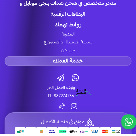
متجر متخصص في شحن شدات ببجي موبايل و
البطاقات الرقمية
روابط تهمك
المدونة
سياسة الاستبدال والاسترجاع
من نحن
خدمة العملاء
وثيقة العمل الحر
FL-887274736
موثّق في منصة الأعمال