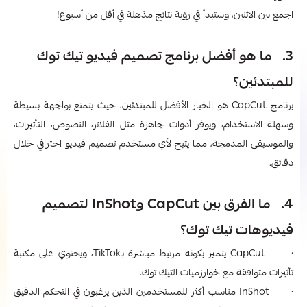
اجمع بين الاثنين، وستبدأ في رؤية نتائج مذهلة في أقل من أسبوع!
3. ما هو أفضل برنامج تصميم فيديو تيك توك
للمبتدئين؟
برنامج CapCut هو الخيار الأفضل للمبتدئين، حيث يتمتع بواجهة بسيطة
وسهلة الاستخدام، ويوفر أدوات جاهزة مثل الفلاتر، النصوص، التأثيرات،
والموسيقى المدمجة، مما يتيح لأي مستخدم تصميم فيديو احترافي خلال
دقائق.
4. ما الفرق بين CapCut وInShot لتصميم
فيديوهات تيك توك؟
· CapCut يتميز بكونه مرتبط مباشرة بـTikTok، ويحتوي على مكتبة
تأثيرات متوافقة مع خوارزميات التيك توك.
· InShot مناسب أكثر للمستخدمين الذين يرغبون في التحكم الدقيق