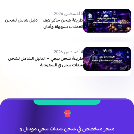
5 أغسطس 2026
طريقة شحن جاكو لايف — دليل شامل لشحن
العملات بسهولة وأمان
4 أغسطس 2026
طريقة شحن ببجي — الدليل الشامل لشحن
شدات ببجي في السعودية
متجر متخصص في شحن شدات ببجي موبايل و