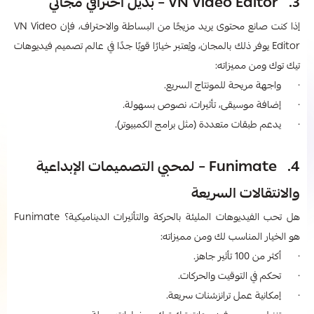
3. VN Video Editor – بديل احترافي مجاني
إذا كنت صانع محتوى يريد مزيجًا من البساطة والاحتراف، فإن VN Video
Editor يوفر ذلك بالمجان، ويُعتبر خيارًا قويًا جدًا في عالم تصميم فيديوهات
تيك توك ومن مميزاته:
· واجهة مريحة للمونتاج السريع.
· إضافة موسيقى، تأثيرات، نصوص بسهولة.
· يدعم طبقات متعددة (مثل برامج الكمبيوتر).
4. Funimate – لمحبي التصميمات الإبداعية
والانتقالات السريعة
هل تحب الفيديوهات المليئة بالحركة والتأثيرات الديناميكية؟ Funimate
هو الخيار المناسب لك ومن مميزاته:
· أكثر من 100 تأثير جاهز.
· تحكم في التوقيت والحركات.
· إمكانية عمل ترانزشنات سريعة.