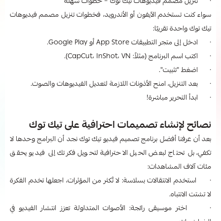
· تنزيل مصمم فيديوهات تيك توك – خطوات سهلة
سواء كنت تستخدم الآيفون أو الأندرويد، فخطوات تنزيل مصمم فيديوهات
تيك توك واحدة تقريبًا:
· ادخل إلى متجر التطبيقات App Store أو Google Play.
· اكتب اسم البرنامج (مثلاً: CapCut، InShot، VN).
· اضغط "تثبيت".
· بعد التنزيل، امنح الأذونات اللازمة لتعديل الفيديوهات والصوت.
· ابدأ التحرير مباشرة!
نصائح لإنشاء تصميمات احترافية على تيك توك
بعد أن عرفنا أفضل برنامج تصميم فيديو تيك توك نجد أن البرامج وحدها لا
تكفي، بل تحتاج لبعض الحيل الاحترافية لتحويل فكرتك إلى فيديو يحقق
مئات آلاف المشاهدات:
· استخدم الانتقالات بسلاسة: لا تُكثر من المؤثرات، اجعلها تخدم الفكرة
لا تشتت الانتباه.
· اختر موسيقى رائجة: الأصوات المتداولة تعزز انتشار الفيديو في