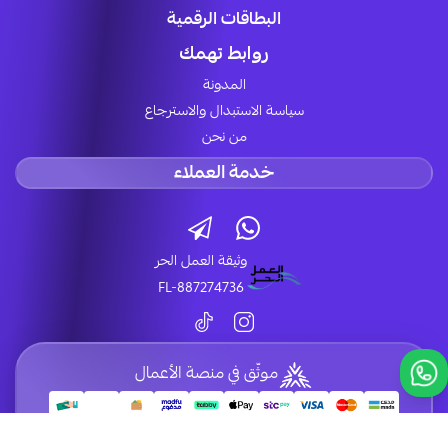
البطاقات الرقمية
روابط تهمك
المدونة
سياسة الاستبدال والاسترجاع
من نحن
خدمة العملاء
وثيقة العمل الحر
FL-887274736
موثّق في منصة الأعمال
الحقوق محفوظة | 2026
LUCK STORE