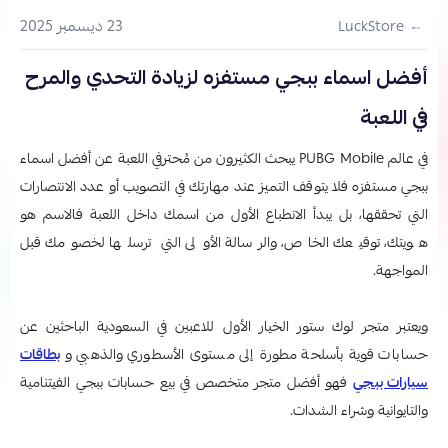
23 ديسمبر 2025
LuckStore
أفضل اسماء ببجي مستفزه لزيادة التحدي والمرح
في اللعبة
في عالم PUBG Mobile يبحث الكثيرون من مُحترفي اللعبة عن أفضل اسماء
ببجي مستفزه​ فلا يتوقف التميز عند مهارتك في التصويب أو عدد الانتصارات
التي تحققها، بل يبدأ الانطباع الأول من اسمك داخل اللعبة فالاسم هو
هويتك، توقيعك الخاص، والرسالة الأولى التي ترسلها لخصومك قبل
المواجهة.
ويعتبر متجر لوك ستور الخيار الأول للاعبين في السعودية الباحثين عن
حسابات قوية بأسلحة مطورة إلى مستوى الأسطوري والذهبي و
بطاقات
سيارات ببجي
فهو أفضل متجر متخصص في بيع حسابات ببجي الفيتنامية
والتايوانية وشراء الشدات.