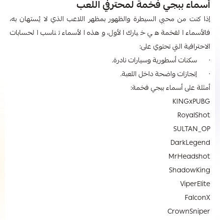
أسماء ببجي فخمة لمحترفي اللعب
إذا كنت من محبي السيطرة والظهور بمظهر اللاعب الذي لا يُستهان به،
فالأسماء الفخمة هي خيارك الأول، وهذه الأسماء تناسب الحسابات
الاحترافية التي تحتوي على:
· سكنات أسطورية وسيارات نادرة.
· إنجازات واضحة داخل اللعبة.
أمثلة على أسماء ببجي فخمة:
KINGxPUBG
RoyalShot
SULTAN_OP
DarkLegend
MrHeadshot
ShadowKing
ViperElite
FalconX
CrownSniper