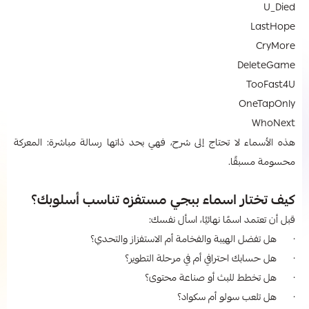
U_Died
LastHope
CryMore
DeleteGame
TooFast4U
OneTapOnly
WhoNext
هذه الأسماء لا تحتاج إلى شرح، فهي بحد ذاتها رسالة مباشرة: المعركة
محسومة مسبقًا.
كيف تختار اسماء ببجي مستفزه​ تناسب أسلوبك؟
قبل أن تعتمد اسمًا نهائيًا، اسأل نفسك:
· هل تفضل الهيبة والفخامة أم الاستفزاز والتحدي؟
· هل حسابك احترافي أم في مرحلة التطوير؟
· هل تخطط للبث أو صناعة محتوى؟
· هل تلعب سولو أم سكواد؟