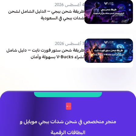
4 أغسطس 2026
طريقة شحن ببجي — الدليل الشامل لشحن
شدات ببجي في السعودية
3 أغسطس 2026
طريقة شحن ستور فورت نايت — دليل شامل
لشراء V-Bucks بسهولة وأمان
متجر متخصص في شحن شدات ببجي موبايل و
البطاقات الرقمية