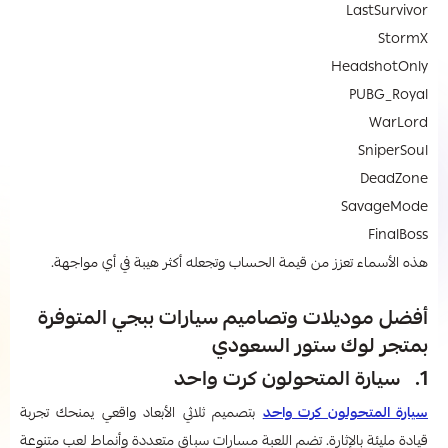
LastSurvivor
StormX
HeadshotOnly
PUBG_Royal
WarLord
SniperSoul
DeadZone
SavageMode
FinalBoss
هذه الأسماء تعزز من قيمة الحساب وتجعله أكثر هيبة في أي مواجهة.
أفضل موديلات وتصاميم سيارات ببجي المتوفرة
بمتجر لوك ستور السعودي
1. سيارة المتحولون كرت واحد
سيارة المتحولون كرت واحد
بتصميم ثلاثي الأبعاد واقعي يمنحك تجربة
قيادة مليئة بالإثارة. تضم اللعبة مسارات سباق متعددة وأنماط لعب متنوعة