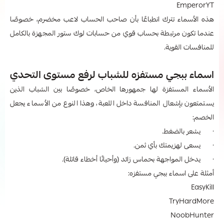
EmperorYT
هذه الأسماء تترك انطباعًا بأن صاحب الحساب لاعب مخضرم، خصوصًا
عندما تكون مرتبطة بحساب قوي من حسابات لوك ستور المجهزة بالكامل
للمنافسات القوية.
اسماء ببجي مستفزه​ للشباب لرفع مستوى التحدي
الأسماء المستفزة لها جمهورها الخاص، خصوصًا بين الشباب الذين
يستمتعون بإشعال المنافسة داخل اللعبة، وهذا النوع من الأسماء يجعل
الخصم:
· يشعر بالضغط.
· يسعى لهزيمتك بأي ثمن.
· يدخل المواجهة بحماس زائد (وأحيانًا أخطاء قاتلة).
أمثلة على اسماء ببجي مستفزه​:
EasyKill
TryHardMore
NoobHunter