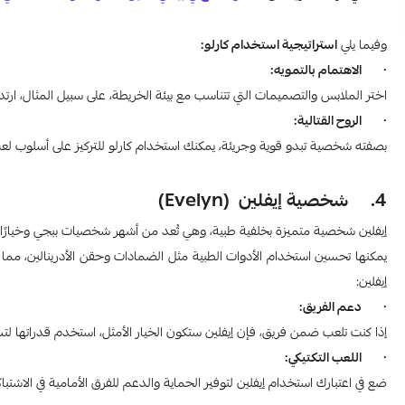
وفيما يلي
استراتيجية استخدام كارلو:
· الاهتمام بالتمويه:
اختر الملابس والتصميمات التي تتناسب مع بيئة الخريطة، على سبيل المثال، ارتداء ملابس داكنة في خريطة Erangel يمكن أن 
· الروح القتالية:
بصفته شخصية تبدو قوية وجريئة، يمكنك استخدام كارلو للتركيز على أسلوب ل
4. شخصية إيفلين (Evelyn)
إيفلين شخصية متميزة بخلفية طبية، وهي تُعد من أشهر شخصيات ببجي وخيارًا م
يمكنها تحسين استخدام الأدوات الطبية مثل الضمادات وحقن الأدرينالين، مما يج
إيفلين:
· دعم الفريق:
إذا كنت تلعب ضمن فريق، فإن إيفلين ستكون الخيار الأمثل، استخدم قدراتها لتسر
· اللعب التكتيكي:
ضع في اعتبارك استخدام إيفلين لتوفير الحماية والدعم للفرق الأمامية في الاشت