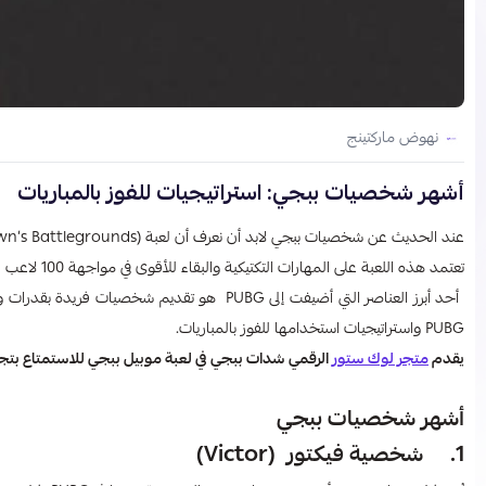
نهوض ماركتينج
أشهر شخصيات ببجي: استراتيجيات للفوز بالمباريات
عند الحديث عن شخصيات ببجي لابد أن نعرف أن لعبة PUBG (PlayerUnknown’s Battlegrounds) تُعد واحدة من أشهر ألعاب الباتل رويال في العالم.
تعتمد هذه اللعبة على المهارات التكتيكية والبقاء للأقوى في مواجهة 100 لاعب على جزيرة، حيث يتعين عليك أن تكون آخر من يبقى على قيد الحياة.
أحد أبرز العناصر التي أضيفت إلى PUBG هو تقدي
PUBG واستراتيجيات استخدامها للفوز بالمباريات.
يقدم
متجر لوك ستور
الرقمي شدات ببجي في لعبة موبيل ببجي للاستمتاع بتجر
أشهر شخصيات ببجي
1.
شخصية فيكتور (Victor)