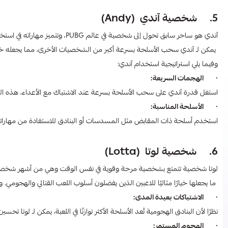
5. شخصية آندي (Andy)
آندي هو ساحر سابق تحول إلى شخصية في عالم PUBG، وتتميز مهاراته في استخدام الأسلحة ذات المقابض مثل المسدسات والبنادق.
يمكن لـ آندي سحب الأسلحة بسرعة أكبر من الشخصيات الأخرى، مما يجعله خيارًا 
وفيما يلي استراتيجية استخدام آندي:
· الهجمات السريعة:
استغل قدرة آندي على سحب الأسلحة بسرعة عند الاشتباك مع الأعداء، هذه المهار
· الأسلحة المناسبة:
استخدم أسلحة ذات المقابض مثل المسدسات أو البنادق للاستفادة من مهاراته
6. شخصية لوتا
(Lotta)
لوتا شخصية تتمتع بشخصية مرحة وقوية في نفس الوقت وهي من أشهر شخصيات بب
ما يجعلها خيارًا مثاليًا للاعبين الذين يفضلون أسلوب اللعب القتالي والهجومي. و
· الاشتباكات بعيدة المدى:
نظرًا لأن البنادق الهجومية تُعد الأسلحة الأكثر توازنًا في اللعبة، يمكن لـ لوتا تحس
· الهجوم المستمر: