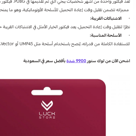
تُعد فيكتور واحدة من أشهر شخصيات ببجي التي تم تقديمها في PUBG. فيكتور متخصص في الأسلحة الأوتوماتيكية، خاصةً الـSMG (الأسلحة الرشاشة الصغيرة).
مميزاته تتضمن تقليل وقت إعادة التحميل للأسلحة الأوتوماتيكية، وهو ما يمنحه م
· الاشتباكات القريبة:
نظرًا لتقليل وقت إعادة التحميل، يعد فيكتور الخيار الأمثل في الاشتباكات القريب
· الأسلحة المناسبة:
للاستفادة الكاملة من قدراته، يُنصح باستخدام أسلحة مثل UMP45 أو Vector، هذه الأسلحة تتميز بمعدل إطلاق نار سريع، ومع فيكتور ستصبح أكثر فاعلية.
اشحن الآن من لوك ستور
9900 شدة
بأفضل سعر في السعودية