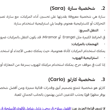
2. شخصية سارة (Sara)
سارة هي شخصية معروفة بقدرتها على تحسين أداء المركبات، مع سارة، تصبح المر
التحركات أو كاستراتيجية هجوم، وفيما يلي استراتيجية استخدام سارة:
· التنقل السريع:
في الخرائط الكبيرة مثل Erangel أو Miramar، قد يكون التنقل بالمركبات ضرورة، استخدام سارة سيجعل مركباتك أكثر قدرة على الصمود في المواجهات.
· الهجمات بالمركبات:
يمكنك استخدام المركبات كأداة هجومية، حيث يمكنك دهس الأعداء أو استخدام
· استراتيجية الهروب:
إذا كنت في موقف حرج، يمكنك استخدام مركبتك للهروب بسرعة من المعارك أو ال
3. شخصية كارلو (Carlo)
كارلو هو شخصية تتمتع بتصميم أنيق وقدرات قتالية مميزة ومن أفضل شخصيات 
يوفر مظهرًا قويًا يجذب اللاعبين الذين يهتمون بالجانب الجمالي للعبة.
لا تنسي قراءة المزيد عن:
افضل سلاح في ببجي: دليل شامل لأقوى الأسلحة في ا