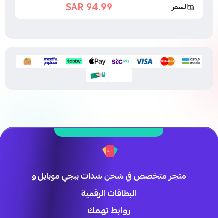
94.99 SAR
السعر
97.99 SAR
متجر متخصص في شحن شدات ببجي موبايل و
البطاقات الرقمية
روابط تهمك