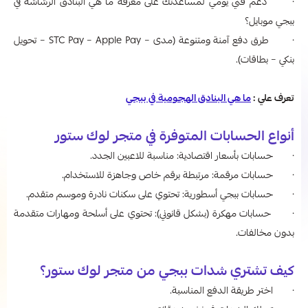
· دعم فني يومي لمساعدتك على معرفة ما هي البنادق الرشاشة في
ببجي موبايل؟
· طرق دفع آمنة ومتنوعة (مدى – STC Pay – Apple Pay – تحويل
بنكي – بطاقات).
تعرف علي :
ما هي البنادق الهجومية في ببجي
أنواع الحسابات المتوفرة في متجر لوك ستور
· حسابات بأسعار اقتصادية: مناسبة للاعبين الجدد.
· حسابات مرقمة: مرتبطة برقم خاص وجاهزة للاستخدام.
· حسابات ببجي أسطورية: تحتوي على سكنات نادرة وموسم متقدم.
· حسابات مهكرة (بشكل قانوني): تحتوي على أسلحة ومهارات متقدمة
بدون مخالفات.
كيف تشتري شدات ببجي من متجر لوك ستور؟
· اختر طريقة الدفع المناسبة.