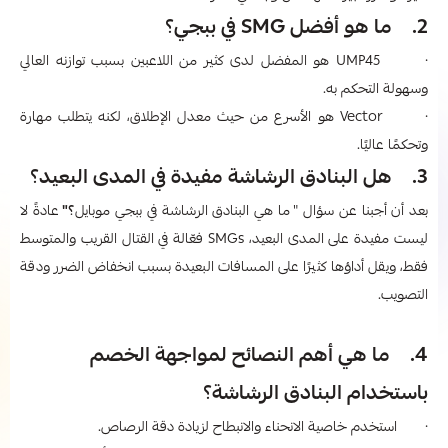
2. ما هو أفضل SMG في ببجي؟
· UMP45 هو المفضل لدى كثير من اللاعبين بسبب توازنه العالي
وسهولة التحكم به.
· Vector هو الأسرع من حيث معدل الإطلاق، لكنه يتطلب مهارة
وتحكمًا عاليًا.
3. هل البنادق الرشاشة مفيدة في المدى البعيد؟
بعد أن أجبنا عن سؤال "
ما هي البنادق الرشاشة في ببجي موبايل
؟"
عادةً لا
ليست مفيدة على المدى البعيد، SMGs فعّالة في القتال القريب والمتوسط
فقط، ويقل أداؤها كثيرًا على المسافات البعيدة بسبب انخفاض الضرر ودقة
التصويب.
4. ما هي أهم النصائح لمواجهة الخصم
باستخدام البنادق الرشاشة؟
· استخدم خاصية الانحناء والانبطاح لزيادة دقة الرصاص.