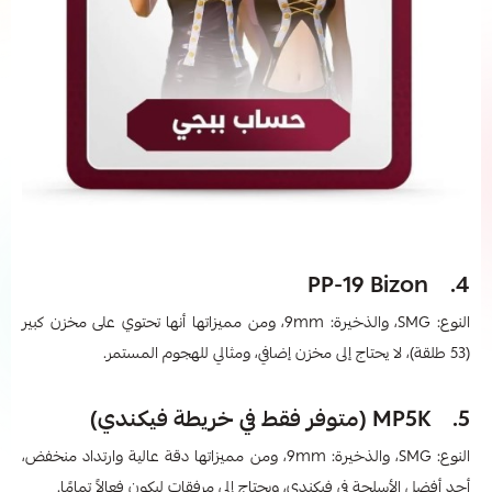
4. PP-19 Bizon
النوع: SMG، والذخيرة: 9mm، ومن مميزاتها أنها تحتوي على مخزن كبير
(53 طلقة)، لا يحتاج إلى مخزن إضافي، ومثالي للهجوم المستمر.
5. MP5K (متوفر فقط في خريطة فيكندي)
النوع: SMG، والذخيرة: 9mm، ومن مميزاتها دقة عالية وارتداد منخفض،
أحد أفضل الأسلحة في فيكندي، ويحتاج إلى مرفقات ليكون فعالاً تمامًا.