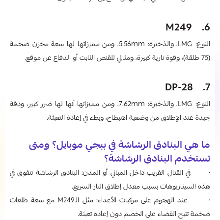
6. M249
النوع: LMG، والذخيرة: 5.56mm، ومن مميزاتها لها سعة مخزن ضخمة
(75 طلقة)، وقوة نارية كبيرة، ومثالي للقنص الثابت أو الدفاع عن موقع.
7. DP-28
النوع: LMG، والذخيرة: 7.62mm، ومن مميزاتها أنها لها ضرر كبير، ودقة
جيدة عند الإطلاق من وضعية الانبطاح، وبطء في إعادة التعبئة.
ما هي البنادق الرشاشة في ببجي موبايل؟ ومتى
تستخدم البنادق الرشاشة؟
· في القتال القريب داخل المباني أو المدن: البنادق الرشاشة تتفوق في
هذه السيناريوهات بسبب معدل إطلاق النار السريع.
· عند الهجوم على مركبات الأعداء: مثل الـM249 مع سعة طلقات
ضخمة تتيح القضاء على الخصم دون إعادة تعبئة.