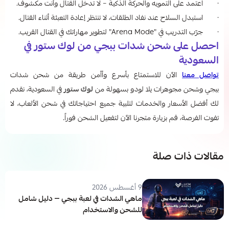
· اعتمد على التمويه والحركة الذكية – لا تدخل القتال وأنت مكشوف.
· استبدل السلاح عند نفاد الطلقات، لا تنتظر إعادة التعبئة أثناء القتال.
· جرّب التدريب في "Arena Mode" لتطوير مهاراتك في القتال القريب.
احصل على شحن شدات ببجي من لوك ستور في
السعودية
تواصل معنا
الآن للاستمتاع بأسرع وأأمن طريقة من شحن شدات
ببجي وشحن مجوهرات يلا لودو بسهولة من
لوك ستور
في السعودية، نقدم
لك أفضل الأسعار والخدمات لتلبية جميع احتياجاتك في شحن الألعاب، لا
تفوت الفرصة، قم بزيارة متجرنا الآن لتفعيل الشحن فوراً.
مقالات ذات صلة
9 أغسطس 2026
ماهي الشدات في لعبة ببجي — دليل شامل
للشحن والاستخدام