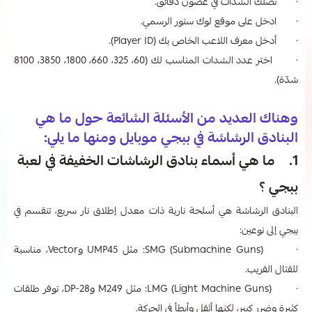
· تصلك الشدات في غضون دقائق.
· ادخل على موقع لوك ستور الرسمي.
· أدخل معرف اللاعب الخاص بك (Player ID).
· اختر عدد الشدات المناسب لك (60، 325، 660، 1800، 3850، 8100
شدّة).
وهناك العديد من الأسئلة الشائعة حول ما هي
البنادق الرشاشة في ببجي موبايل ومنها ما يلي:
1. ما هي أسماء بنادق الرشاشات الخفيفة في لعبة
ببجي ؟
البنادق الرشاشة هي أسلحة نارية ذات معدل إطلاق نار سريع، تنقسم في
ببجي إلى نوعين:
· SMG (Submachine Guns): مثل UMP45 وVector، مناسبة
للقتال القريب.
· LMG (Light Machine Guns): مثل M249 وDP-28، توفر طلقات
كثيرة وضرر كبير، لكنها أثقل وأبطأ في الحركة.