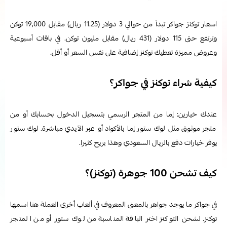
اسعار توكنز جواكر تبدأ من حوالي 3 دولار (11.25 ريال) مقابل 19,000 توكن
وترتفع حتى 115 دولار (431 ريال) مقابل مليون توكن. في باقات أسبوعية
وعروض مميزة تعطيك توكنز إضافية على نفس السعر أو أقل.
كيفية شراء توكنز في جواكر؟
عندك خيارين: إما من المتجر الرسمي بتسجيل الدخول بحسابك أو من
متجر موثوق مثل لوك ستور إما بالأكواد أو عبر الآيدي مباشرة. لوك ستور
يوفر خيارات دفع بالريال السعودي وهذا يريح كثيرا.
كيف تشحن 100 جوهرة (توكنز)؟
في جواكر ما يوجد جواهر بالمعنى المعروف في ألعاب أخرى العملة هنا اسمها
توكنز. لشحن التوكنز اختر الباقة المناسبة من لوك ستور أو من المتجر