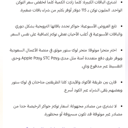
اشتري الباقات الكبيرة: كلما زادت الكمية كلما انخفض سعر التوكن
الواحد. المليون توكن بـ 115 دولار أوفر بكثير من شراء باقات صغيرة.
تابع العروض الأسبوعية: جواكر تجدد باقاتها الترويجية بشكل دوري
والباقات الأسبوعية في أغلب الأحيان تعطي توكنز إضافية على نفس السعر.
اختر متجرا موثوقا: متجر لوك ستور موثق في منصة الأعمال السعودية
ويوفر طرق دفع متعددة آمنة مثل مدى وSTC Pay وApple Pay وحتى
التقسيط عبر مدفوع وتابي.
قارن بين طريقة الأكواد والآيدي: كلتا الطريقتين متاحتان في لوك ستور
وبعضهم يلقى الشراء عبر الكود أسرع.
لا تشتري من مصادر مجهولة: اسعار توكنز جواكر الرخيصة جدا من
مصادر غير موثوقة قد تكون مسروقة أو محظورة.