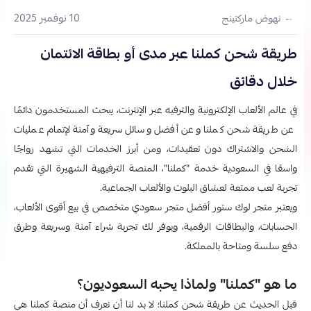
10 نوفمبر 2025
نهوض ماركتينج
طريقة شحن كملنا عبر مدى أو بطاقة الائتمان
خلال دقائق
في عالم الألعاب الإلكترونية والترفيه عبر الإنترنت، يبحث المستخدمون دائمًا
عن طريقة شحن كملنا وعن أفضل وسائل سريعة وآمنة لإتمام عمليات
الشحن والاشتراك دون تعقيدات، ومن أبرز الخدمات التي تشهد رواجًا
واسعًا في السعودية خدمة "كملنا"، المنصة الترفيهية الشهيرة التي تقدم
تجربة لعب ممتعة لعشاق البلوت والألعاب الجماعية.
ويعتبر متجر لوك ستور أفضل متجر سعودي متخصص في بيع أقوى الألعاب،
الحسابات، والبطاقات الرقمية، ويوفر لك تجربة شراء آمنة وسريعة وطرق
دفع سلسة ومتاحة بالمملكة.
ما هو "كملنا" ولماذا يحبه السعوديون؟
قبل الحديث عن طريقة شحن كملنا؛ لا بد لنا أن نعرف أن
منصة كملنا هي