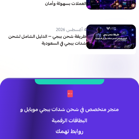
العملات بسهولة وأمان
4 أغسطس 2026
طريقة شحن ببجي — الدليل الشامل لشحن
شدات ببجي في السعودية
متجر متخصص في شحن شدات ببجي موبايل و
البطاقات الرقمية
روابط تهمك