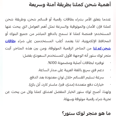
أهمية شحن كملنا بطريقة آمنة وسريعة
عندما يتعلق الأمر بشراء بطاقات رقمية أو قسائم شحن، وطريقة شحن
كملنا؛
فإن الأمان والموثوقية والسرعة تمثل أهم العوامل التي يبحث عنها
المستخدم؛ فمنصة كملنا لا تسمح بالدفع المباشر من جميع البنوك أو
المحافظ الإلكترونية، لذا يعتمد أغلب المستخدمين على شراء
بطاقات
شحن كملنا
من المتاجر الرقمية الموثوقة، ومن بين هذه المتاجر، أثبت
متجر لوك ستور أنه الوجهة الأولى للمستخدم السعودي بفضل:
· توفيره لبطاقات أصلية ومضمونة 100%.
· دعم فني سريع باللغة العربية على مدار الساعة.
· سرعة تسليم القسائم خلال ثوانٍ معدودة بعد الدفع.
· خيارات دفع متعددة (مدى، فيزا، ماستر كارد، أبل باي).
ولهذا، أصبح لوك ستور الخيار المفضل لعشاق كملنا وكل من يبحث عن
تجربة شراء رقمية موثوقة وسهلة.
ما هو متجر لوك ستور؟