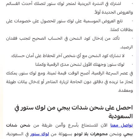
· اشترك في النشرة البريدية لمتجر لوك ستور لتصلك أحدث القسائم
والعروض الجديدة أولاً.
· تابع العروض الموسمية على لوك ستور للحصول على خصومات على
بطاقات كملنا.
· تأكد من إدخال كود الشحن في الحساب الصحيح لتجنب فقدان
الرصيد.
· لا تشارك كود الشحن مع أي شخص آخر للحفاظ على أمان حسابك.
· لوك ستور: وجهتك الأولى لشحن مدى الرقمية وكملنا
في عصر السرعة الرقمية، أصبح الوقت قيمة ثمينة. ومع لوك ستور، يمكنك
إنجاز ما تريده في دقائق دون الحاجة لزيارة المتاجر أو إدخال بيانات طويلة
ومعقدة.
احصل على شحن شدات ببجي من لوك ستور في
السعودية
تواصل معنا
الآن للاستمتاع بأسرع وأأمن طريقة من
شحن شدات
ببجي
وشحن
مجوهرات يلا لودو
بسهولة من
لوك ستور
في السعودية،