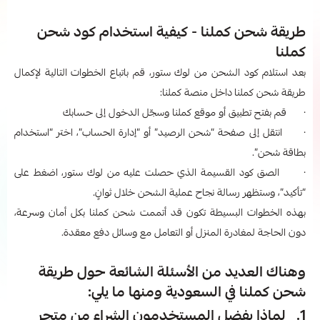
طريقة شحن كملنا - كيفية استخدام كود شحن
كملنا
بعد استلام كود الشحن من لوك ستور، قم باتباع الخطوات التالية لإكمال
طريقة شحن كملنا
داخل منصة كملنا:
· قم بفتح تطبيق أو موقع كملنا وسجّل الدخول إلى حسابك
· انتقل إلى صفحة “شحن الرصيد” أو “إدارة الحساب”، اختر “استخدام
بطاقة شحن”.
· الصق كود القسيمة الذي حصلت عليه من لوك ستور، اضغط على
“تأكيد”، وستظهر رسالة نجاح عملية الشحن خلال ثوانٍ.
بهذه الخطوات البسيطة تكون قد أتممت شحن كملنا بكل أمان وسرعة،
دون الحاجة لمغادرة المنزل أو التعامل مع وسائل دفع معقدة.
وهناك العديد من الأسئلة الشائعة حول طريقة
شحن كملنا في السعودية ومنها ما يلي:
1. لماذا يفضل المستخدمون الشراء من متجر