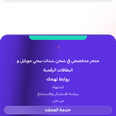
متجر متخصص في شحن شدات ببجي موبايل و
البطاقات الرقمية
روابط تهمك
المدونة
سياسة الاستبدال والاسترجاع
من نحن
خدمة العملاء