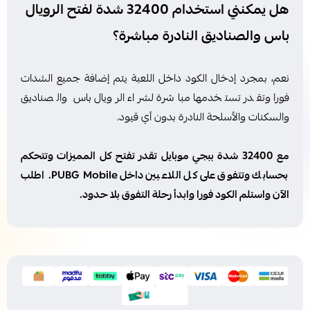
هل يمكنني استخدام 32400 شدة لفتح الرويال
باس والصناديق النادرة مباشرة؟
نعم، بمجرد إدخال الكود داخل اللعبة يتم إضافة جميع الشدات
فورا وتقدر تستخدمها مباشرة لشراء الرويال باس والصناديق
والسكنات والأسلحة النادرة بدون أي قيود.
مع 32400 شدة ببجي موبايل تقدر تفتح كل المميزات وتتحكم
بحسابك وتتفوق على كل اللاعبين داخل PUBG Mobile. اطلب
الآن واستلم الكود فورا وابدأ رحلة التفوق بلا حدود.