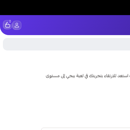
0
دات ببجي العالمية - نشحنها لك | 11950 شدة استعد للارتقاء بتجربتك في لعبة ببجي إلى مستوى