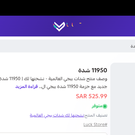
LUCK STORE
نشحنها لك
11950 شدة
وصف منتج ش
جديد مع حزمة 11950 شدة ببجي ال...
قراءة المزيد
525.99 SAR
545 SAR
متوفر
تصنيف المنتج:
نشحنها لك شدات ببجي العالمية
#Luck Store