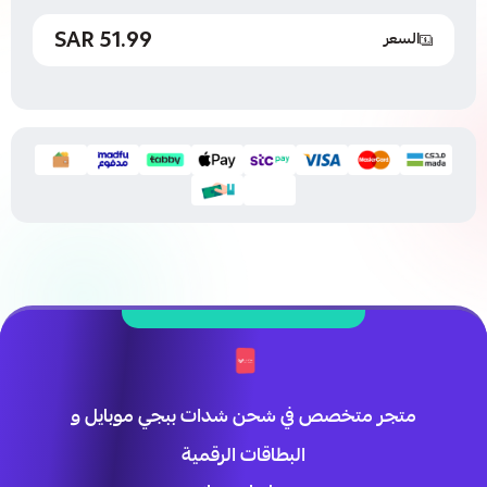
51.99 SAR
السعر
متجر متخصص في شحن شدات ببجي موبايل و
البطاقات الرقمية