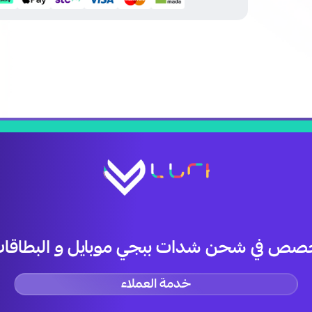
صص في شحن شدات ببجي موبايل و البطاقات 
خدمة العملاء