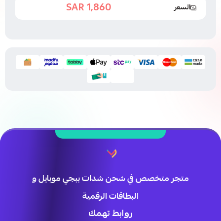
1,860 SAR
السعر
1,875 SAR
متجر متخصص في شحن شدات ببجي موبايل و
البطاقات الرقمية
روابط تهمك