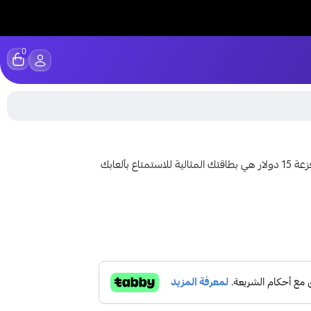
0
يلا فزعة 15 دولار - من متجر لوك ستور السعودي بطاقة يلا فزعة 15 دولار هي بطاقتك المثالية للاستمتاع بألعابك