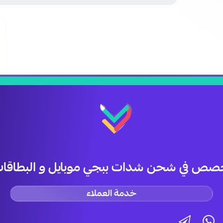
صص في شحن شدات ببجي موبايل و البطاقات 
خدمة العملاء