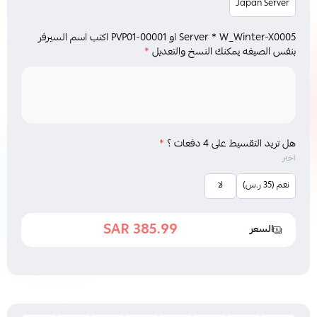
Japan Server
Server * W_Winter-X0005 او PVP01-00001 اكتب اسم السيرفر
بنفس الصيغه يمكنك النسخ والتعديل
*
هل تريد التقسيط على 4 دفعات ؟
*
اختر
نعم (35 ر.س)
لا
385.99 SAR
السعر
463.99 SAR