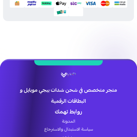
متجر متخصص في شحن شدات ببجي موبايل و
البطاقات الرقمية
روابط تهمك
المدونة
سياسة الاستبدال والاسترجاع