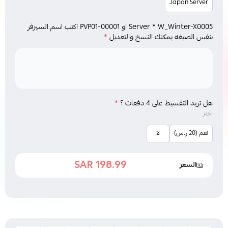
Japan Server
Server * W_Winter-X0005 او PVP01-00001 اكتب اسم السيرفر
بنفس الصيغه يمكنك النسخ والتعديل
*
هل تريد التقسيط على 4 دفعات ؟
*
اختر
نعم (20 ر.س)
لا
198.99 SAR
السعر
238.99 SAR