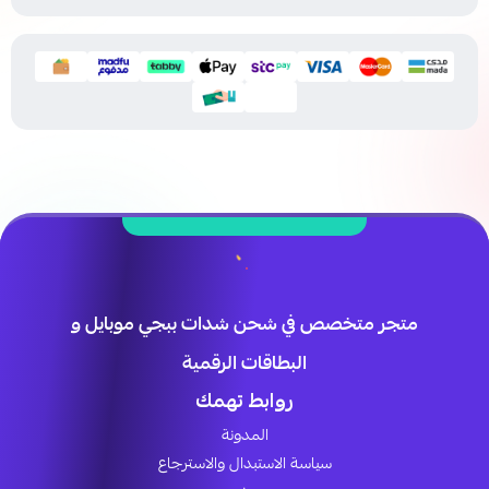
متجر متخصص في شحن شدات ببجي موبايل و
البطاقات الرقمية
روابط تهمك
المدونة
سياسة الاستبدال والاسترجاع