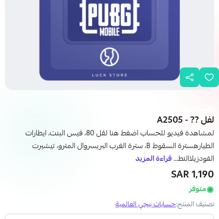
اقساط تابي
لفل ?? - A2505
لمشاهدة فيديو للحساب اضغط هنا لڤل 80، فيس البنت، ايطارات
الطيارهسترة السقوط B، سترة الغرب البريسروال المترو، تيشيرت
القودزيلاالتط...
قراءة المزيد
1,190 SAR
متوفر
تصنيف المنتج:
حسابات ببجي العالمية