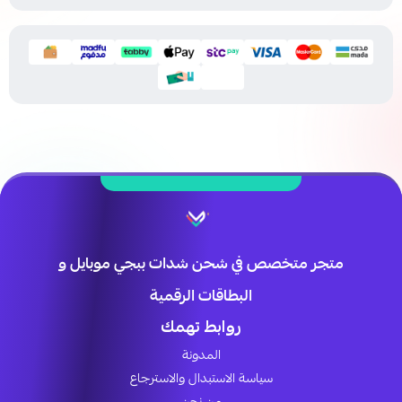
متجر متخصص في شحن شدات ببجي موبايل و
البطاقات الرقمية
روابط تهمك
المدونة
سياسة الاستبدال والاسترجاع