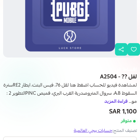
اقساط تابي
لفل ?? - A2504
لمشاهدة فيديو للحساب اضغط هنا لڤل 76، فيس البنت، ايطار RE2سترة
السقوط A،B، سروال المتروصدرية الغرب البري، قميص PINCالتطوير 2 :
مو...
قراءة المزيد
1,100 SAR
متوفر
تصنيف المنتج:
حسابات ببجي العالمية