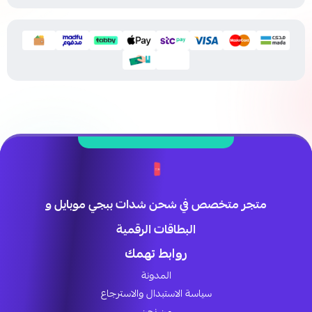
متجر متخصص في شحن شدات ببجي موبايل و
البطاقات الرقمية
روابط تهمك
المدونة
سياسة الاستبدال والاسترجاع