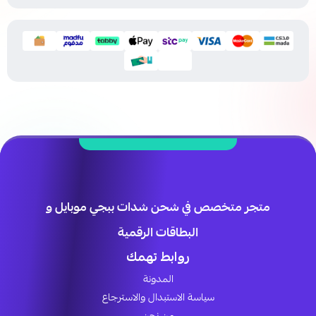
متجر متخصص في شحن شدات ببجي موبايل و
البطاقات الرقمية
روابط تهمك
المدونة
سياسة الاستبدال والاسترجاع