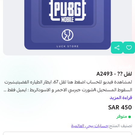
اقساط تابي
لفل ?? - A2493
لمشاهدة فيديو للحساب اضغط هنا لڤل 67، ايطار الطياره الفضيتيشيرت
السقوط المستحيل Aشورت جيرسي الاحمر و الاسودالربط : ايميل فقط ...
قراءة المزيد
450 SAR
متوفر
تصنيف المنتج:
حسابات ببجي العالمية