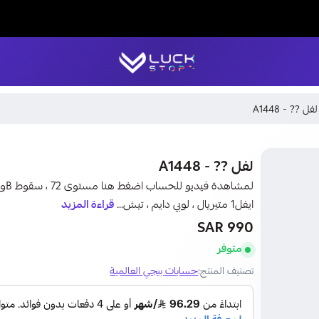
LUCK STORE
لفل ?? - A1448
اقساط تابي
لفل ?? - A1448
ايفل1 متيريال ، لوبي دايم ، تيش...
قراءة المزيد
990 SAR
متوفر
تصنيف المنتج:
حسابات ببجي العالمية