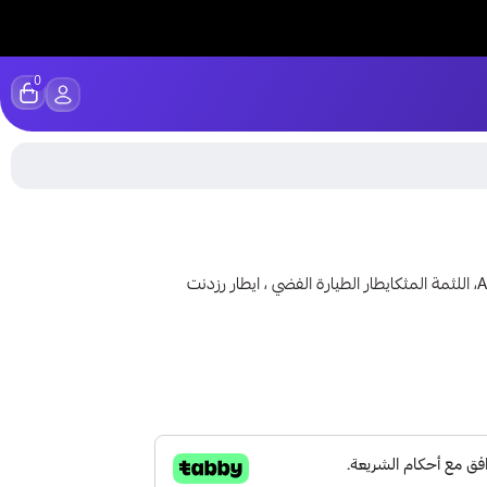
0
لمشاهدة فيديو للحساب اضغط هنا مستوى 72 ، سقوط BوA، اللثمة المثكايطار الطيارة الفضي ، ايطار رزدنت