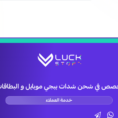
صص في شحن شدات ببجي موبايل و البطاقات 
خدمة العملاء