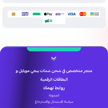
متجر متخصص في شحن شدات ببجي موبايل و
البطاقات الرقمية
روابط تهمك
المدونة
سياسة الاستبدال والاسترجاع