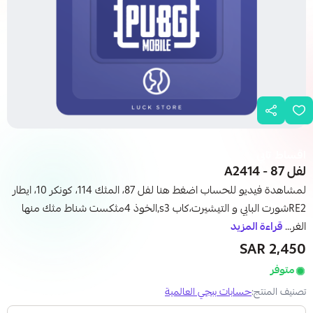
اقساط تابي
لفل 87 - A2414
لمشاهدة فيديو للحساب اضغط هنا لفل 87، المثك 114، كونكر 10، ايطار
RE2شورت البابي و التيشيرت،كاب s3,الخوذ 4مثكست شناط مثك منها
الغر...
قراءة المزيد
2,450 SAR
متوفر
تصنيف المنتج:
حسابات ببجي العالمية