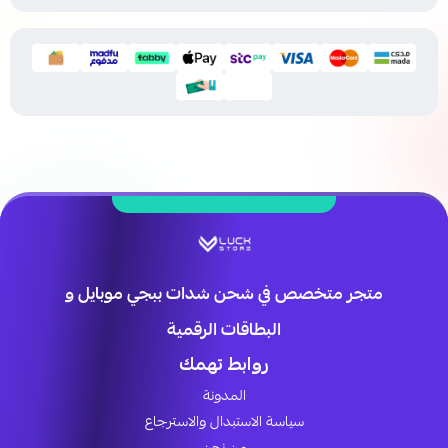
متجر متخصص في شحن شدات ببجي موبايل و
البطاقات الرقمية
روابط تهمك
المدونة
سياسة الاستبدال والاسترجاع