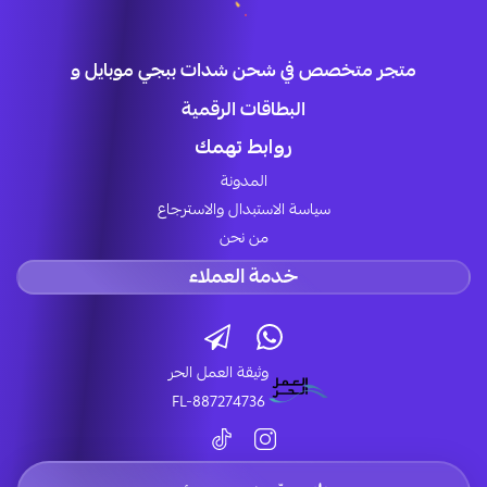
متجر متخصص في شحن شدات ببجي موبايل و
البطاقات الرقمية
روابط تهمك
المدونة
سياسة الاستبدال والاسترجاع
من نحن
خدمة العملاء
وثيقة العمل الحر
FL-887274736