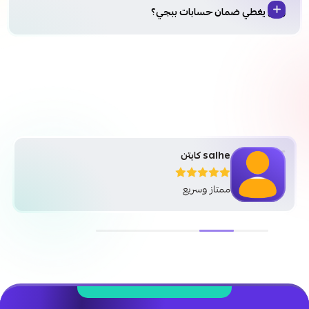
وش يغطي ضمان حسابات ببجي؟
salhe كابتن
ممتاز وسريع