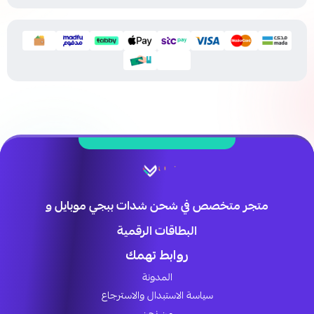
متجر متخصص في شحن شدات ببجي موبايل و
البطاقات الرقمية
روابط تهمك
المدونة
سياسة الاستبدال والاسترجاع