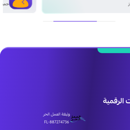
جمييل جدا
الرقمية
وثيقة العمل الحر
FL-887274736