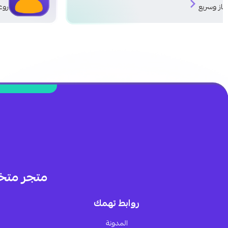
روعه
متجر متخ
روابط تهمك
المدونة