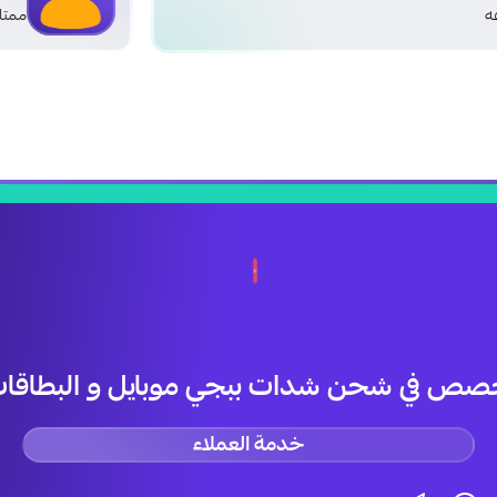
ممتاز
صص في شحن شدات ببجي موبايل و البطاقات 
خدمة العملاء