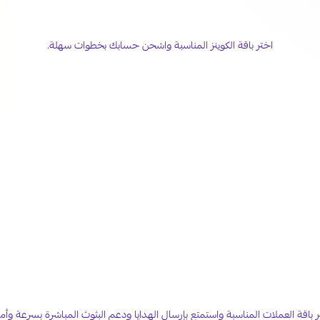
خلّ حضورك أقوى على تيك توك
اختر باقة الكوينز المناسبة واشحن حسابك بخطوات سهلة.
اشحن عملات جاكو لايف بكل سهولة
ر باقة العملات المناسبة واستمتع بإرسال الهدايا ودعم البثوث المباشرة بسرعة وأما