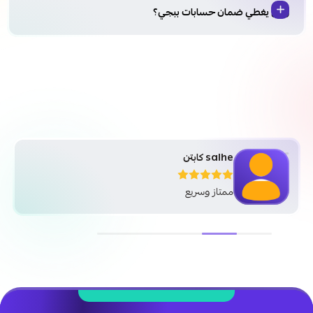
وش يغطي ضمان حسابات ببجي؟
salhe كابتن
ممتاز وسريع