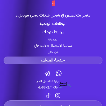
متجر متخصص في شحن شدات ببجي موبايل و
البطاقات الرقمية
روابط تهمك
المدونة
سياسة الاستبدال والاسترجاع
من نحن
خدمة العملاء
وثيقة العمل الحر
FL-887274736