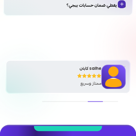
وش يغطي ضمان حسابات ببجي؟
salhe كابتن
ممتاز وسريع