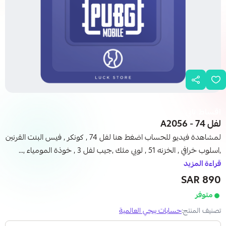
اقساط تابي
لفل 74 - A2056
لمشاهدة فيديو للحساب اضغط هنا لفل 74 , كونكر , فيس البنت القرنين
,اسلوب خرافي , الخزنه 51 , لوبي مثك ,جيب لفل 3 , خوذة المومياء ,...
قراءة المزيد
890 SAR
متوفر
تصنيف المنتج:
حسابات ببجي العالمية