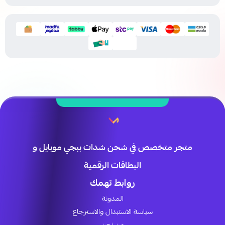
متجر متخصص في شحن شدات ببجي موبايل و
البطاقات الرقمية
روابط تهمك
المدونة
سياسة الاستبدال والاسترجاع