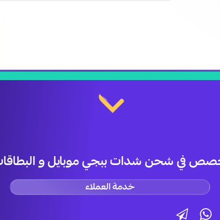
صص في شحن شدات ببجي موبايل و البطاقات 
خدمة العملاء