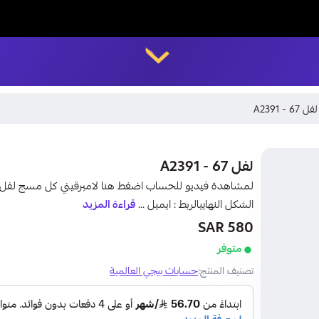
LUCK STORE
لفل 67 - A2391
اقساط تابي
لفل 67 - A2391
الشكل النهاييالربط : ايميل ...
قراءة المزيد
580 SAR
متوفر
تصنيف المنتج:
حسابات ببجي العالمية