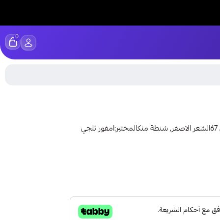
0
لمشاهدة فيديو للحساب اضغط هنا لامبرقيني كل مسج لفل 67الشعر الاصفر, شنطة مثكالمختبر:امفور ثلجي