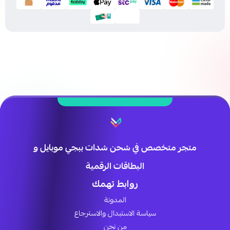
متجر متخصص في شحن شدات ببجي موبايل و
البطاقات الرقمية
روابط تهمك
المدونة
سياسة الاستبدال والاسترجاع
من نحن